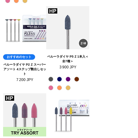
ペルーラダイヤ P5 Z 1本入＜
おすすめのセット
全7種＞
ペルーラダイヤ P2 Z スーパー
Prix
3 900 JPY
アソート 4ステップ艶出しセッ
ト
Prix
7 200 JPY