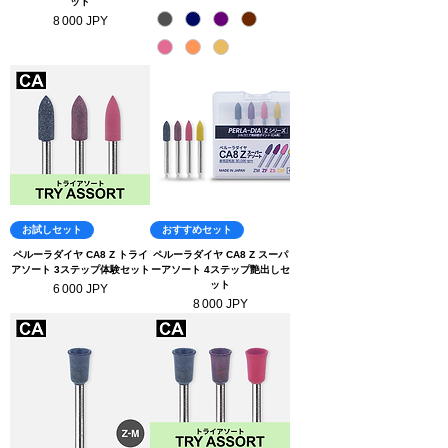
ット
Prix
8 000 JPY
お試しセット
おすすめセット
ペルーラダイヤ CA8 Z トライ
ペルーラダイヤ CA8 Z スーパ
アソート 3ステップ体験セット
ーアソート 4ステップ艶出しセ
ット
Prix
6 000 JPY
Prix
8 000 JPY