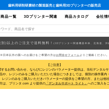
歯科用研削研磨材の製造販売と歯科用3Dプリンターの販売店
商品一覧
3Dプリンター関連
商品カタログ
会社情
円(税別)以上のご注文で送料無料！
(3Dプリンター関連機器本体、北海道、沖
※日本以外の国へのお届けをご希望の方は
お問合せフォーム
よりご連絡ください。
【ご注意】
関するお問い合わせ、ならびにレジンのパラメーター提供は、当社デンタル
製品や、レジンのみをご購入いただいた場合につきましては、個別の操作案内
、レジンのみをご購入いただきパラメーターの提供をご希望の方、または他社
は、プリンタ.com より提供の
「デンタルサポート ライト」
へのご加入を