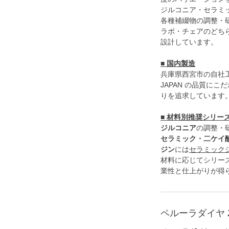
ジルコニア・セラミッ
各種補綴物の調整・
ラボ・チェアのどち
設計しています。
■ 国内製造
兵庫県西宮市の自社工
JAPAN の品質に
りを追求しています
■ 材料別推奨シリー
ジルコニア
の調整・
セラミック・二ケイ酸
ジン
には
セラミック
材料に応じてシリー
業性と仕上がりが得
ペルーラダイヤ 