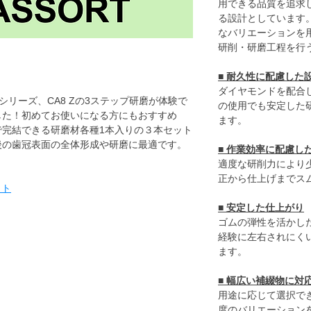
用できる品質を追求
る設計としています
なバリエーションを
研削・研磨工程を行
■ 耐久性に配慮した
ダイヤモンドを配合
リーズ、CA8 Zの3ステップ研磨が体験で
の使用でも安定した
した！初めてお使いになる方にもおすすめ
ます。
で完結できる研磨材各種1本入りの３本セット
後の歯冠表面の全体形成や研磨に最適です。
■ 作業効率に配慮し
適度な研削力により
正から仕上げまでス
イト
■ 安定した仕上がり
ゴムの弾性を活かし
経験に左右されにく
ます。
■ 幅広い補綴物に対
用途に応じて選択で
度のバリエーション