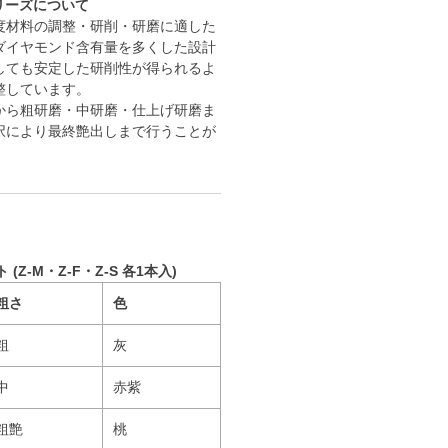
リーズについて
度材料の調整・研削・研磨に適した
ダイヤモンド含有量を多くした設計
しても安定した研削性が得られるよ
整しています。
から粗研磨・中研磨・仕上げ研磨ま
択により最終艶出しまで行うことが
 (Z-M・Z-F・Z-S 各1本入)
粗さ
色
粗
灰
中
赤紫
粗艶
桃