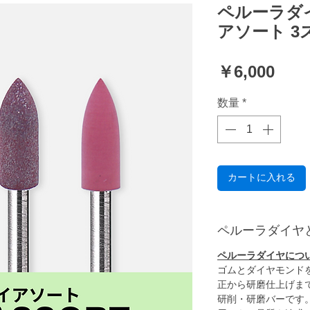
ペルーラダイ
アソート 
価
￥6,000
格
数量
*
カートに入れる
ペルーラダイヤ
ペルーラダイヤにつ
ゴムとダイヤモンド
正から研磨仕上げま
研削・研磨バーです