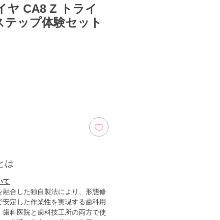
ヤ CA8 Z トライ
3ステップ体験セット
とは
いて
を融合した独自製法により、形態修
で安定した作業性を実現する歯科用
。歯科医院と歯科技工所の両方で使