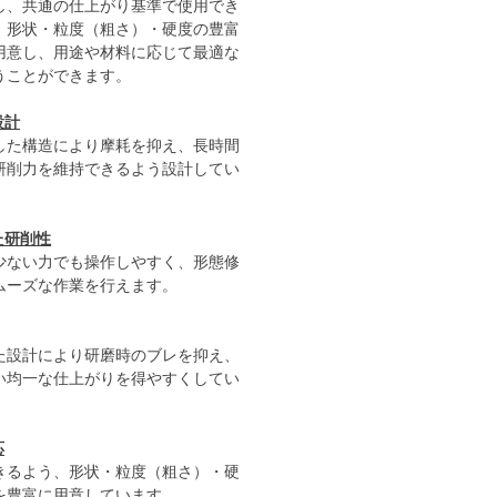
し、共通の仕上がり基準で使用でき
。形状・粒度（粗さ）・硬度の豊富
用意し、用途や材料に応じて最適な
うことができます。
設計
した構造により摩耗を抑え、長時間
研削力を維持できるよう設計してい
た研削性
少ない力でも操作しやすく、形態修
ムーズな作業を行えます。
た設計により研磨時のブレを抑え、
い均一な仕上がりを得やすくしてい
応
きるよう、形状・粒度（粗さ）・硬
を豊富に用意しています。