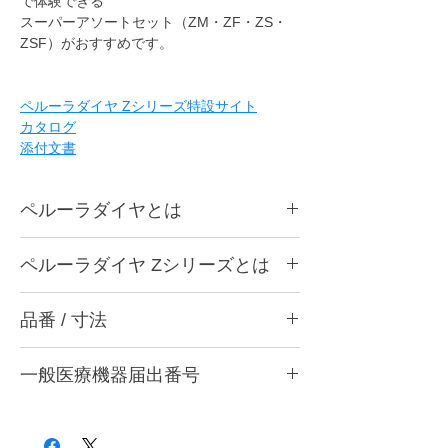
で体験できる
スーパーアソートセット（ZM・ZF・ZS・
ZSF）がおすすめです。
ペルーラダイヤ Zシリーズ特設サイト
カタログ
添付文書
ペルーラダイヤとは
ペルーラダイヤについて
ペルーラダイヤ Zシリーズとは
ゴムとダイヤモンドを融合した独自製法によ
り、形態修正から研磨仕上げまで安定した作
ペルーラダイヤ Zシリーズについて
業性を実現する歯科用研削・研磨バーです。
品番 / 寸法
ジルコニアなど高強度材料の調整・研削・研
歯科医院と歯科技工所の両方で使用できる品
磨に適した高硬度タイプです。ダイヤモンド
質を追求し、共通の仕上がり基準で使用でき
品番
含有量を多くした設計とし、硬い材料に対し
る設計としています。形状・粒度（粗さ）・
一般医療機器届出番号
ても安定した研削性が得られるよう硬度バラ
品番
粗さ
色
硬度の豊富なバリエーションを用意し、用途
ンスを調整しています。
28B3X10005000006
や材料に応じて最適な研削・研磨工程を行う
形態修正・咬合調整から粗研磨・中研磨・仕
CA9 ZM
粗
灰
ことができます。