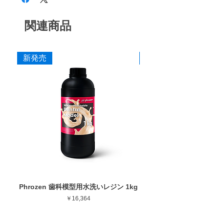
上げ研磨まで対応し、粒度の選択により最終
艶出しまで行うことができます。
CA9 ZMM
中粗
青紫
■ 耐久性に配慮した設計
関連商品
ダイヤモンドを配合した構造により摩耗を抑
CA9 ZF
中
赤紫
え、長時間の使用でも安定した研削力を維持
できるよう設計しています。
CA9 ZFF
細
茶
新発売
新発売
■ 作業効率に配慮した研削性
CA9 ZS
粗艶
桃
適度な研削力により少ない力でも操作しやす
く、形態修正から仕上げまでスムーズな作業
CA9 ZSM
中艶
柿
を行えます。
CA9 ZSF
細艶
黄
■ 安定した仕上がり
ゴムの弾性を活かした設計により研磨時のブ
レを抑え、経験に左右されにくい均一な仕上
寸法
がりを得やすくしています。
作業部径φ
5.0mm
■ 幅広い補綴物に対応
作業部全長
7.0mm
用途に応じて選択できるよう、形状・粒度
Phrozen 歯科模型用水洗いレジン 1kg
Phrozen ジンジバマスク
（粗さ）・硬度のバリエーションを豊富に用
最大回転数
30,000rpm
価格
￥16,364
意しています。
ジルコニア・セラミック・CAD/CAM・硬質