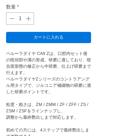
数量
*
カートに入れる
ペルーラダイヤ CA9 Zは、口腔内セット後
の咬頭部や溝の形成、研磨に適しており、咬
合面形態の修正から中研磨、仕上げ研磨まで
行えます。
ペルーラダイヤZシリーズのコントラアング
ル用タイプで、ジルコニア補綴物の研磨に適
した研磨ポイントです。
粒度・粗さは、ZM / ZMM / ZF / ZFF / ZS /
ZSM / ZSFをラインナップし、
調整から最終艶出しまで対応します。
初めての方には、4ステップで最終艶出しま