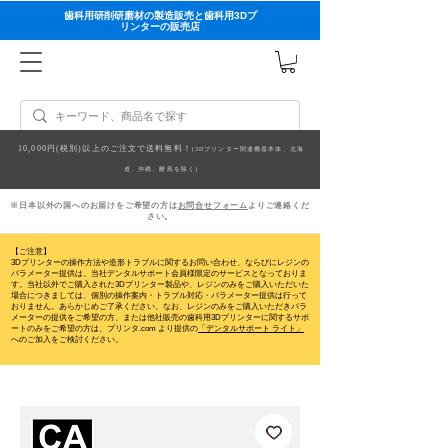
歯科用研削研磨材の製造販売と歯科用3Dプ
リンターの販売店
10,000円(税別)以上のご注文で送料無料！
(3Dプリンター関連機器本体、北海
道、沖縄、離島を除く)
※日本以外の国へのお届けをご希望の方は
お問合せフォーム
よりご連絡くだ
さい。
【ご注意】
3Dプリンターの操作方法や造形トラブルに関するお問い合わせ、ならびにレジンの
パラメーター提供は、当社デンタルサポート会員様限定のサービスとなっておりま
す。当社以外でご購入された3Dプリンター製品や、レジンのみをご購入いただいた
場合につきましては、個別の操作案内・トラブル対応・パラメーター提供は行って
おりません。
あらかじめご了承ください。なお、レジンのみをご購入いただきパラ
メーターの提供をご希望の方、または他社販売の歯科用3Dプリンターに関するサポ
ートのみをご希望の方は、プリンタ.com より提供の
「デンタルサポート ライト」
へのご加入をご検討ください。