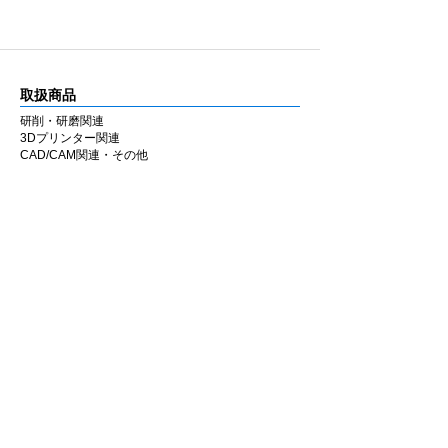
レジンなど各種補綴物の調整・研磨に使用で
きます。
ラボ・チェアのどちらでも同様の感覚で使用
できるよう設計しています。
取扱商品
■ 国内製造
研削・研磨関連
兵庫県西宮市の自社工場にて製造していま
3Dプリンター関連
す。MADE IN JAPAN の品質にこだわり、安
CAD/CAM関連・その他
定した性能と均一な仕上がりを追求していま
す。
カタログ
研削・研磨関連
■ 材料別推奨シリーズ
3Dプリンター関連
ジルコニア
の調整・研磨には
Zシリーズ
、
CAD/CAM関連・その他
セラミック・二ケイ酸リチウム・CAD/CAM
冠・硬質レジン
には
セラミックシリーズ
の使
会社情報
用を推奨します。
企業理念
材料に応じてシリーズを使い分けることで、
私たちの歩み
安定した作業性と仕上がりが得られます。
​経営陣について
会社概要
​販売店
​お知らせ