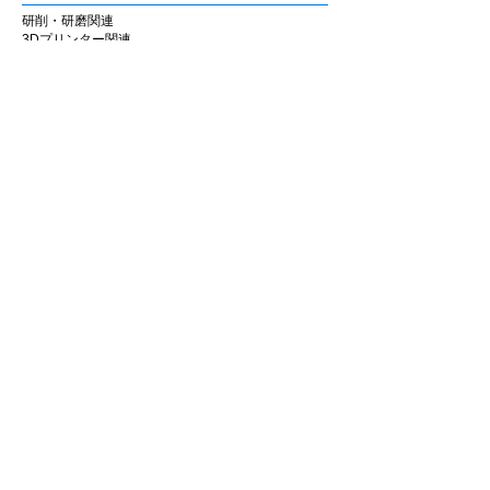
研削・研磨関連
■ 材料別推奨シリーズ
3Dプリンター関連
ジルコニア
の調整・研磨には
Zシリーズ
、
CAD/CAM関連・その他
セラミック・CAD/CAM冠・硬質レジン
には
セラミックシリーズ
の使用を推奨します。
会社情報
材料に応じてシリーズを使い分けることで、
企業理念
安定した作業性と仕上がりが得られます。
私たちの歩み
​経営陣について
会社概要
​販売店
​お知らせ
お知らせ
ニュース&レポート
展示会・セミナー情報
お問い合わせ
お問い合わせフォーム
マイページ