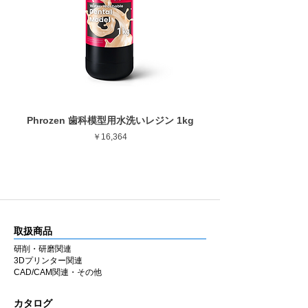
作業部全長
12.0mm
■ 安定した仕上がり
最大回転数
30,000rpm
ゴムの弾性を活かした設計により研磨時のブ
レを抑え、経験に左右されにくい均一な仕上
がりを得やすくしています。
■ 幅広い補綴物に対応
用途に応じて選択できるよう、形状・粒度
Phrozen 歯科模型用水洗いレジン 1kg
Phrozen ジンジバマスク
（粗さ）・硬度のバリエーションを豊富に用
価格
￥16,364
意しています。
ジルコニア・セラミック・CAD/CAM・硬質
レジンなど各種補綴物の調整・研磨に使用で
きます。
ラボ・チェアのどちらでも同様の感覚で使用
できるよう設計しています。
取扱商品
■ 国内製造
研削・研磨関連
兵庫県西宮市の自社工場にて製造していま
3Dプリンター関連
す。MADE IN JAPAN の品質にこだわり、安
CAD/CAM関連・その他
定した性能と均一な仕上がりを追求していま
す。
カタログ