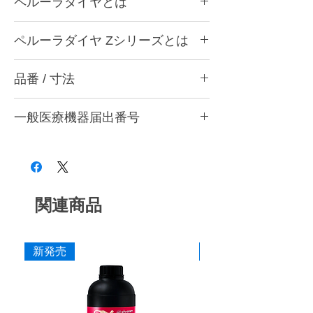
ペルーラダイヤとは
ペルーラダイヤについて
ペルーラダイヤ Zシリーズとは
ゴムとダイヤモンドを融合した独自製法によ
り、形態修正から研磨仕上げまで安定した作
ペルーラダイヤ Zシリーズについて
業性を実現する歯科用研削・研磨バーです。
品番 / 寸法
ジルコニアなど高強度材料の調整・研削・研
歯科医院と歯科技工所の両方で使用できる品
磨に適した高硬度タイプです。ダイヤモンド
質を追求し、共通の仕上がり基準で使用でき
P5 Z トライアソート (ZM・ZF・ZS 各1本
含有量を多くした設計とし、硬い材料に対し
る設計としています。形状・粒度（粗さ）・
一般医療機器届出番号
入)
ても安定した研削性が得られるよう硬度バラ
硬度の豊富なバリエーションを用意し、用途
ンスを調整しています。
品番
粗さ
色
28B3X10005000006
や材料に応じて最適な研削・研磨工程を行う
形態修正・咬合調整から粗研磨・中研磨・仕
ことができます。
上げ研磨まで対応し、粒度の選択により最終
P5 ZM
粗
灰
艶出しまで行うことができます。
■ 耐久性に配慮した設計
P5 ZF
中
赤紫
関連商品
ダイヤモンドを配合した構造により摩耗を抑
え、長時間の使用でも安定した研削力を維持
P5 ZS
粗艶
桃
できるよう設計しています。
新発売
新発売
■ 作業効率に配慮した研削性
寸法
適度な研削力により少ない力でも操作しやす
作業部径φ
5.0mm
く、形態修正から仕上げまでスムーズな作業
を行えます。