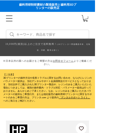
歯科用研削研磨材の製造販売と歯科用3Dプ
リンターの販売店
10,000円(税別)以上のご注文で送料無料！
(3Dプリンター関連機器本体、北海
道、沖縄、離島を除く)
※日本以外の国へのお届けをご希望の方は
お問合せフォーム
よりご連絡くだ
さい。
【ご注意】
3Dプリンターの操作方法や造形トラブルに関するお問い合わせ、ならびにレジンの
パラメーター提供は、当社デンタルサポート会員様限定のサービスとなっておりま
す。当社以外でご購入された3Dプリンター製品や、レジンのみをご購入いただいた
場合につきましては、個別の操作案内・トラブル対応・パラメーター提供は行って
おりません。
あらかじめご了承ください。なお、レジンのみをご購入いただきパラ
メーターの提供をご希望の方、または他社販売の歯科用3Dプリンターに関するサポ
ートのみをご希望の方は、プリンタ.com より提供の
「デンタルサポート ライト」
へのご加入をご検討ください。