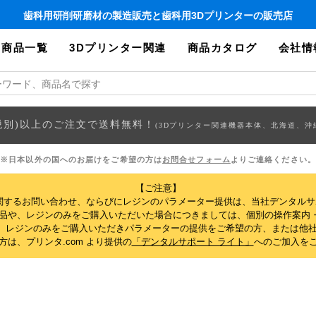
歯科用研削研磨材の製造販売と歯科用3Dプリンターの販売店
商品一覧
3Dプリンター関連
商品カタログ
会社情
円(税別)以上のご注文で送料無料！
(3Dプリンター関連機器本体、北海道、沖
※日本以外の国へのお届けをご希望の方は
お問合せフォーム
よりご連絡ください。
【ご注意】
関するお問い合わせ、ならびにレジンのパラメーター提供は、当社デンタル
製品や、レジンのみをご購入いただいた場合につきましては、個別の操作案内
、レジンのみをご購入いただきパラメーターの提供をご希望の方、または他社
は、プリンタ.com より提供の
「デンタルサポート ライト」
へのご加入を