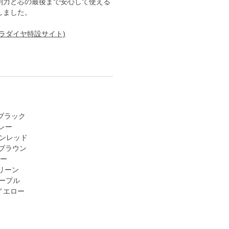
削力と芯の最後まで安心して使える
しました。
ラダイヤ特設サイト)
 ブラック
グレー
ワインレッド
) ブラウン
ルー
グリーン
パープル
 イエロー