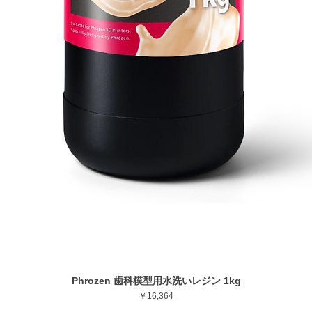
Phrozen 歯科模型用水洗いレジン 1kg
クイックビュー
価格
￥16,364