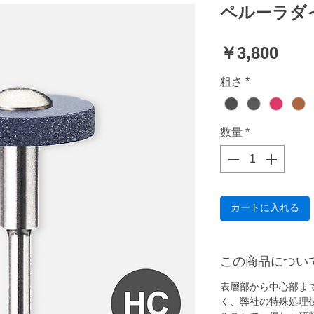
ペルーラダイヤ
価
￥3,800
格
粗さ
*
数量
*
カートに入れる
この商品につい
表層部から中心部ま
く、弊社の特殊処理