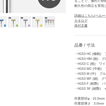
ることで、優れた研
耐久性の両立を実現
詳細はこちら(ペルー
カタログ
添付文書
品番 / 寸法
・H153 HC (極粗)
・H153 HM (粗) 
・H153 C (粗) 
・H153 MC (中粗
・H153 M (中) ブ
・H153 MF (細) 
・H153 F (粗艶) 
・H153 SF (細艶)
作業部径φ : 15.0mm
作業部厚さ : 3.0mm