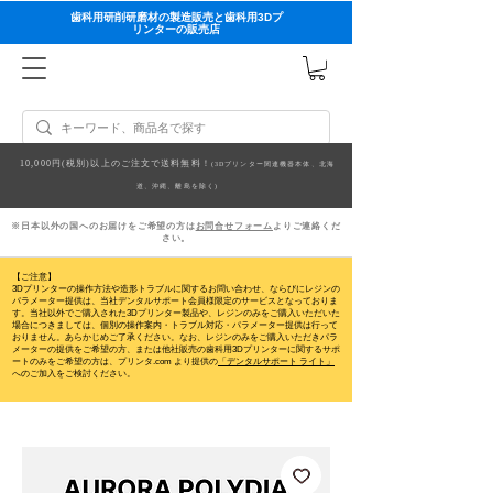
歯科用研削研磨材の製造販売と歯科用3Dプ
リンターの販売店
10,000円(税別)以上のご注文で送料無料！
(3Dプリンター関連機器本体、北海
道、沖縄、離島を除く)
※日本以外の国へのお届けをご希望の方は
お問合せフォーム
よりご連絡くだ
さい。
【ご注意】
3Dプリンターの操作方法や造形トラブルに関するお問い合わせ、ならびにレジンの
パラメーター提供は、当社デンタルサポート会員様限定のサービスとなっておりま
す。当社以外でご購入された3Dプリンター製品や、レジンのみをご購入いただいた
場合につきましては、個別の操作案内・トラブル対応・パラメーター提供は行って
おりません。
あらかじめご了承ください。なお、レジンのみをご購入いただきパラ
メーターの提供をご希望の方、または他社販売の歯科用3Dプリンターに関するサポ
ートのみをご希望の方は、プリンタ.com より提供の
「デンタルサポート ライト」
へのご加入をご検討ください。