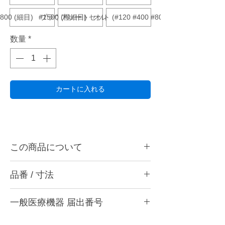
#800 (細目) ブラウン
#1500 (極細目) オレンジ
アソートセット (#120 #400 #800 各1本入)
数量
*
カートに入れる
この商品について
陶材やハイブリッドレジンのブリッジの隣接
品番 / 寸法
面、切端部、歯頸部をキャストパーシャルな
どの複雑な形状を均一な面に仕上げるのに最
品番
適です。 下顎前歯など狭い隙間でも、削り
一般医療機器 届出番号
・#120 (粗目) クリアグリーン
から磨きまで行えます。 両面にダイヤモン
・#200 (中粗目) クリアブラウン
ド砥粒があるので、好みに合わせて 押し削
28B3X10005000012
・#400 (中目) イエロー