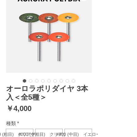
オーロラポリダイヤ 3本
入＜全5種＞
価
￥4,000
格
種類
*
20 (粗目) クリアグリーン
#200 (中粗目) クリアブラウン
#400 (中目) イエロー