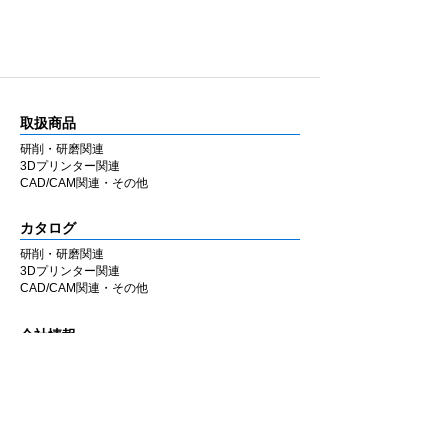
取扱商品
研削・研磨関連
3Dプリンター関連
CAD/CAM関連・その他
カタログ
研削・研磨関連
3Dプリンター関連
CAD/CAM関連・その他
会社情報
企業理念
私たちの歩み
​経営陣について
会社概要
​販売店