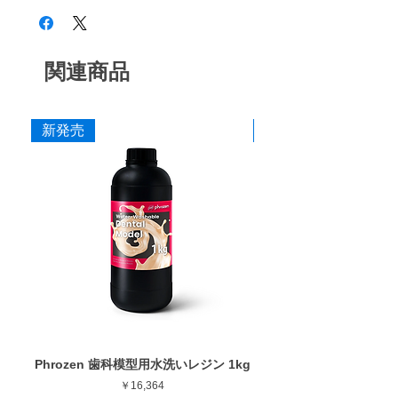
り/引き削りで使用できます。
・#800 (細目) ブラウン
・#1500 (極細目) オレンジ
オーロラポリダイヤとは・・・
オーロラポリダイヤは耐熱、耐摩耗性のある
関連商品
寸法
高性能樹脂にダイヤモンドを練り込んだ両面
作業部径φ : 13mm
で削ることができるフレキシブルダイヤモン
作業部厚さ : 0.2mm
ドディスクです。歯面に沿って柔らかくしな
新発売
新発売
最大回転数 : 15,000rpm
って曲がることで削って広げたり、柔らかく
なじませることができます。ポリダイヤより
さらに細かい作業ができるように、径を
6mm小さくし、さらに超薄型ヘッド
(0.4mm)の専用マンドレルを開発しました。
カタログはこちら
Phrozen 歯科模型用水洗いレジン 1kg
Phrozen ジンジバマスク
価格
￥16,364