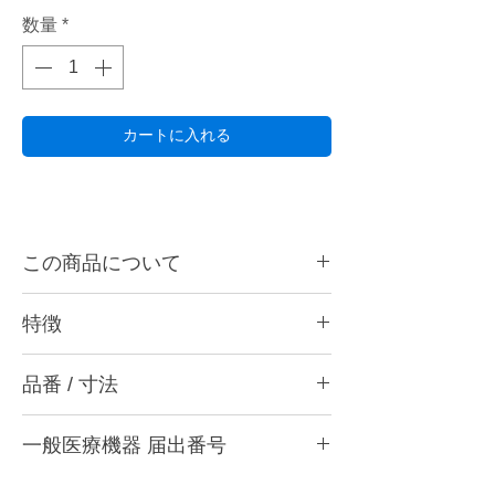
数量
*
カートに入れる
この商品について
表層部から中心部までダイヤモンド粒子をゴ
特徴
ムで柔らかく、弊社の特殊処理技術により絶
妙なバランスで接着することで、優れた研削
ナノレベルの研磨が誰にでも
力と芯の最後まで安心して使える耐久性の両
品番 / 寸法
ナノレベルの研磨面では、プラークの付着を
立を実現しました。
抑制して対合歯への影響が非常に少なくなり
・CA8 M (中) ワインレッド
ます。 そのため、約1秒の接触で素早く、簡
主な用途
一般医療機器 届出番号
・CA8 F (粗艶) パープル
単に3ステップでナノレベルに仕上げられる
ペルーラダイヤ CA8は口腔内セット後の歯
・CA8 SF (細艶) イエロー
ように設計しています。(*研磨を行うこと
28B3X10005000006
冠表面の全体の形成、研磨に最適です。コン