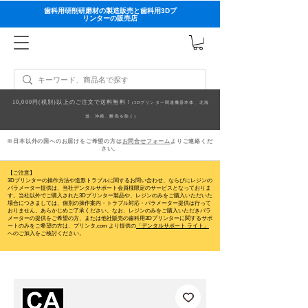
歯科用研削研磨材の製造販売と歯科用3Dプ
リンターの販売店
10,000円(税別)以上のご注文で送料無料！
(3Dプリンター関連機器本体、北海
道、沖縄、離島を除く)
※日本以外の国へのお届けをご希望の方は
お問合せフォーム
よりご連絡くだ
さい。
【ご注意】
3Dプリンターの操作方法や造形トラブルに関するお問い合わせ、ならびにレジンの
パラメーター提供は、当社デンタルサポート会員様限定のサービスとなっておりま
す。当社以外でご購入された3Dプリンター製品や、レジンのみをご購入いただいた
場合につきましては、個別の操作案内・トラブル対応・パラメーター提供は行って
おりません。
あらかじめご了承ください。なお、レジンのみをご購入いただきパラ
メーターの提供をご希望の方、または他社販売の歯科用3Dプリンターに関するサポ
ートのみをご希望の方は、プリンタ.com より提供の
「デンタルサポート ライト」
へのご加入をご検討ください。