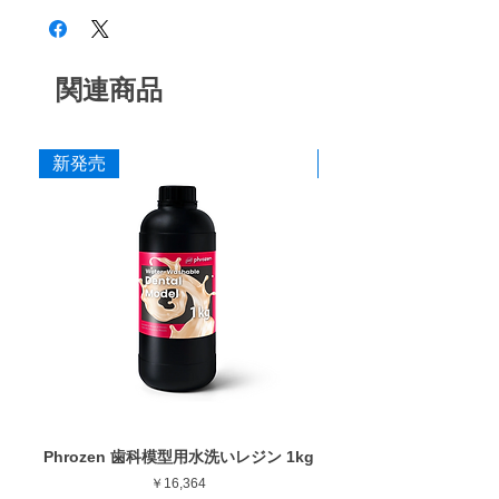
で、対合歯の摩擦量を減らせるという情報が
トラアングル用。
作業部径φ : 4.0mm
多くの学界や文献とうで発表されていま
作業部全長 : 10.0mm
CA8 M (ワインレッド)
中仕上げ
す。)
最大回転数 : 30,000rpm
関連商品
CA8 F (パープル)
仕上げ
ダイヤが動き、力強く柔らかい切削を実現
ダイヤが遠心力によってゴムの表面から突出
CA8 SF (イエロー)
最終仕上げ
することで、削る効率が上がります。また、
新発売
新発売
ダイヤが受けた衝撃をゴムが吸収すること
で、クラックのリスクを低減します。
詳細はこちら(ペルーラダイヤ特設サイト)
カタログ
高純度ダイヤを採用した優れた耐久性
添付文書
何度となく試行錯誤を重ねた結果、純度が高
く高級品である高純度のダイヤを大量充填す
ることによって、高い切削力を実現すること
ができました。
独自の接着技術で実現する耐久性と切削力
通常では接着できないゴムとダイヤを弊社の
特殊処理技術で接着することで、ゴムからダ
イヤが外れにくくなり、他社製品にはない優
Phrozen 歯科模型用水洗いレジン 1kg
Phrozen ジンジバマスク
れた耐久性と切削力を兼ね備えております。
価格
￥16,364