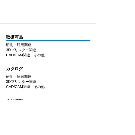
日本製の高い品質
自社工場の職人によりひとつひとつ丁寧に作
り、手に取って品質管理をしています。大量
生産には向かない生産方法ですが患者と技術
者(歯科医師/歯科技工師)のための製品という
取扱商品
信念の上ひとつひとつの品質に妥協をしませ
ん。
研削・研磨関連
3Dプリンター関連
CAD/CAM関連・その他
カタログ
研削・研磨関連
3Dプリンター関連
CAD/CAM関連・その他
会社情報
企業理念
私たちの歩み
​経営陣について
会社概要
​販売店