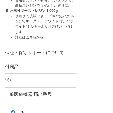
高粘度レジンでも安定した造形に。
水溶性ブーストレジン 1,000g
水道水で洗浄できて、匂いも少ないレ
ジンです！グレー/ホワイト/オルソホ
ワイト/ミルキーよりお選びいただけ
ます。
詳細はこちらから
保証・保守サポートについて
■ 保証
付属品
１年間のメーカー保証が付属します。修理サ
ポートが受けられます。
日本語マニュアル、ACアダプター(PSE認証
送料
取得済み)、スクレイパー、修理用工具
■ 保守サポート
初回購入の方はデンタル用の保守サポート
全国一律 送料無料！(北海道、沖縄、離島は
本品にレジン、レジン洗浄用アルコールは付
「2年間デンタルサポート」の同時加入が必
一般医療機器 届出番号
5,000円)
属していません。
須となります。
歯科業界に50年近く精通し
対応レジンはこちら↓
Phrozen Sonic CS+ 歯科用3Dプリンター
ており、3Dプリンター販売の実績と経験を
https://www.xn--5ck4bxctb.com/materials
28B3X10005000126
もとに、3Dプリンター初心者の歯科医院様/
レジン洗浄用アルコールはこちら↓