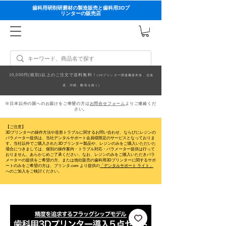
歯科用研削研磨材の製造販売と歯科用3Dプ
リンターの販売店
10,000円(税別)以上のご注文で送料無料！
(3Dプリンター関連機器本体、北海
道、沖縄、離島を除く)
※日本以外の国へのお届けをご希望の方は
お問合せフォーム
よりご連絡くだ
さい。
【ご注意】
3Dプリンターの操作方法や造形トラブルに関するお問い合わせ、ならびにレジンの
パラメーター提供は、当社デンタルサポート会員様限定のサービスとなっておりま
す。当社以外でご購入された3Dプリンター製品や、レジンのみをご購入いただいた
場合につきましては、個別の操作案内・トラブル対応・パラメーター提供は行って
おりません。
あらかじめご了承ください。なお、レジンのみをご購入いただきパラ
メーターの提供をご希望の方、または他社販売の歯科用3Dプリンターに関するサポ
ートのみをご希望の方は、プリンタ.com より提供の
「デンタルサポート ライト」
へのご加入をご検討ください。