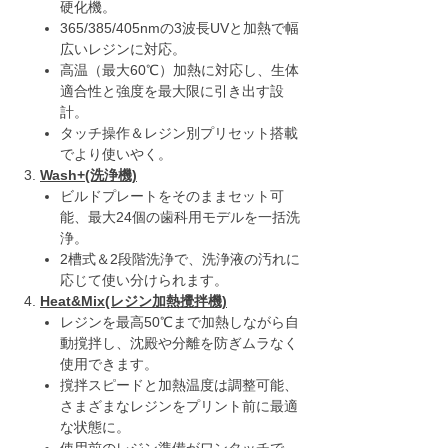
硬化機。
365/385/405nmの3波長UVと加熱で幅
広いレジンに対応。
高温（最大60℃）加熱に対応し、生体
適合性と強度を最大限に引き出す設
計。
タッチ操作＆レジン別プリセット搭載
でより使いやく。
Wash+(洗浄機)
ビルドプレートをそのままセット可
能、最大24個の歯科用モデルを一括洗
浄。
2槽式＆2段階洗浄で、洗浄液の汚れに
応じて使い分けられます。
Heat&Mix(レジン加熱攪拌機)
レジンを最高50℃まで加熱しながら自
動撹拌し、沈殿や分離を防ぎムラなく
使用できます。
撹拌スピードと加熱温度は調整可能、
さまざまなレジンをプリント前に最適
な状態に。
使用前のレジン準備がワンタッチで。