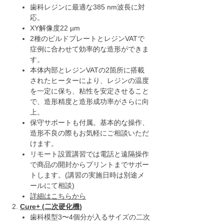
歯科レジンに最適な385 nm波長に対
応。
XY解像度22 µm
2種のビルドプレートとレジンVATで
症例に合わせて効率的な造形ができま
す。
本体内部とレジンVATの2箇所に搭載
されたヒーターにより、レジンの温度
を一定に保ち、粘性を安定させること
で、造形精度と造形成功率がさらに向
上。
保守サポートも付属。基本的な操作、
造形不良の際もお気軽にご相談いただ
けます。
リモート設置講習では電話と遠隔操作
で商品の開封からプリントまでサポー
トします。(講習の実施日時は別途メ
ールにて相談)
詳細はこちらから
Cure+ (二次硬化機)
歯科模型3〜4個分が入るサイズの二次