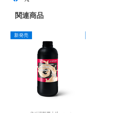
Phrozen Cure+ (二次硬化機)
歯科技工所様でも安心して利用していただけ
https://www.xn--5ck4bxctb.com/product-
28B3X10005000127
る使い方サポートの保守サービスをご提供し
page/etacohol7
水溶性ブーストレジン 1,000g 各色
関連商品
ます。
28B3X10005000081
※2台目以降の購入の方はお問い合わせフォ
ームよりご相談ください。
新発売
新発売
Phrozen 歯科模型用水洗いレジン 1kg
Phrozen ジンジバマスク
価格
￥16,364