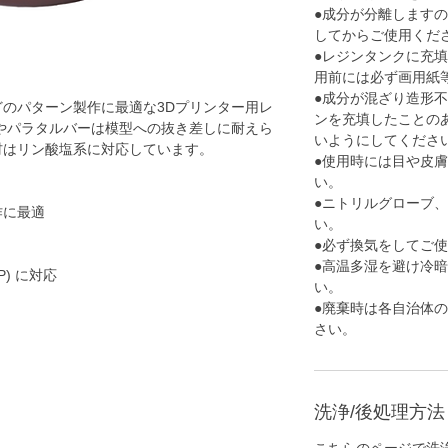
●
成分が分離しますの
してからご使用くだ
●
レジンタンクに充填
用前には必ず画用紙
●
成分が混ざり造形不
のパターン製作に最適な3Dプリンター用レ
ンを充填したことの
やパラタルバーは模型への抜き差しに耐えら
いようにしてくださ
材はリン酸塩系に対応しています。
●
使用時には目や皮膚
い。
●
ニトリルグローブ、
作に最適
い。
●
必ず換気をしてご使
●
高温多湿を避け冷暗所
P) に対応
い。
●
廃棄時は各自治体の
さい。
洗浄/後処理方法