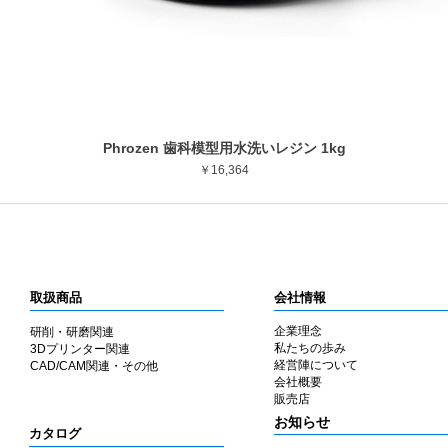
Phrozen 歯科模型用水洗いレジン 1kg
クイックビュー
価格
￥16,364
取扱商品
会社情報
企業理念
研削・研磨関連
私たちの歩み
3Dプリンター関連
​経営陣について
CAD/CAM関連・その他
会社概要
​販売店
​お知らせ
カタログ