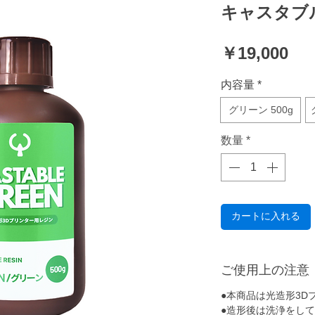
キャスタブ
価
￥19,000
格
内容量
*
グリーン 500g
数量
*
カートに入れる
ご使用上の注意
●
本商品は光造形3D
●
造形後は洗浄をして