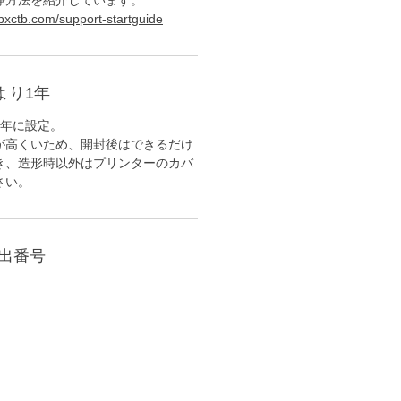
浄方法を紹介しています。
bxctb.com/support-startguide
より1年
1年に設定。
が高くいため、開封後はできるだけ
き、造形時以外はプリンターのカバ
さい。
届出番号