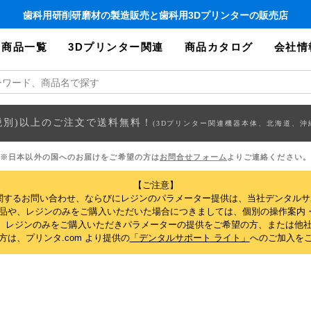
歯科用研削研磨材の製造販売と歯科用3Dプリンターの販売店
商品一覧
3Dプリンター関連
商品カタログ
会社情
円(税別)以上のご注文で送料無料！
(3Dプリンター関連機器本体、北海道、沖
※日本以外の国へのお届けをご希望の方は
お問合せフォーム
よりご連絡ください。
【ご注意】
関するお問い合わせ、ならびにレジンのパラメーター提供は、当社デンタル
製品や、レジンのみをご購入いただいた場合につきましては、個別の操作案内
、レジンのみをご購入いただきパラメーターの提供をご希望の方、または他社
は、プリンタ.com より提供の
「デンタルサポート ライト」
へのご加入を