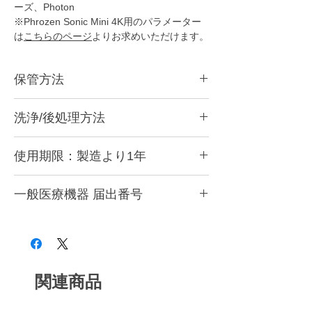
ーズ、Photon
※Phrozen Sonic Mini 4K用のパラメーター
は
こちらのページ
よりお求めいただけます。
保管方法
紫外線による硬化反応が非常に高く設計され
洗浄/後処理方法
ており、熱で劣化し造形の安定性に影響する
可能性があるため
冷暗所で保管
ください。
こちらのページで洗浄方法を紹介していま
使用期限：製造より1年
す。
https://www.xn--5ck4bxctb.com/support-
使用期限は製造より1年に設定。
startguide
一般医療機器 届出番号
紫外線よる硬化反応が高くいため、開封後は
できるだけ早くにお使いいただき、造形時以
28B3X10005000081
外はプリンターのカバーを必ず閉めてくださ
い。
関連商品