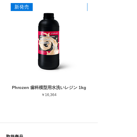
新発売
新発売
Phrozen 歯科模型用水洗いレジン 1kg
Phrozen ジンジバマスク
価格
￥16,364
取扱商品