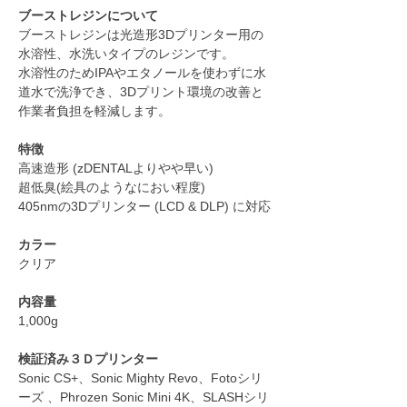
ブーストレジンについて
ブーストレジンは光造形3Dプリンター用の
水溶性、水洗いタイプのレジンです。
水溶性のためIPAやエタノールを使わずに水
道水で洗浄でき、3Dプリント環境の改善と
作業者負担を軽減します。
特徴
高速造形 (zDENTALよりやや早い)
超低臭(絵具のようなにおい程度)
405nmの3Dプリンター (LCD & DLP) に対応
カラー
クリア
内容量
1,000g
検証済み３Ｄプリンター
Sonic CS+、Sonic Mighty Revo、Fotoシリ
ーズ 、Phrozen Sonic Mini 4K、SLASHシリ