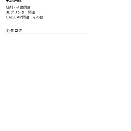
研削・研磨関連
3Dプリンター関連
CAD/CAM関連・その他
カタログ
研削・研磨関連
3Dプリンター関連
CAD/CAM関連・その他
会社情報
企業理念
私たちの歩み
​経営陣について
会社概要
​販売店
​お知らせ
お知らせ
ニュース&レポート
展示会・セミナー情報