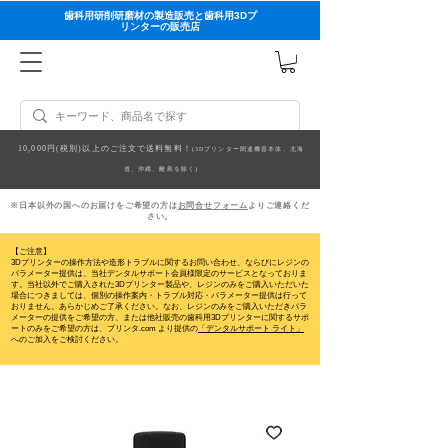
歯科用研削研磨材の製造販売と歯科用3Dプ
リンターの販売店
10,000円(税別)以上のご注文で送料無料！
(3Dプリンター関連機器本体、北海
道、沖縄、離島を除く)
※日本以外の国へのお届けをご希望の方は
お問合せフォーム
よりご連絡くだ
さい。
【ご注意】
3Dプリンターの操作方法や造形トラブルに関するお問い合わせ、ならびにレジンの
パラメーター提供は、当社デンタルサポート会員様限定のサービスとなっておりま
す。当社以外でご購入された3Dプリンター製品や、レジンのみをご購入いただいた
場合につきましては、個別の操作案内・トラブル対応・パラメーター提供は行って
おりません。
あらかじめご了承ください。なお、レジンのみをご購入いただきパラ
メーターの提供をご希望の方、または他社販売の歯科用3Dプリンターに関するサポ
ートのみをご希望の方は、プリンタ.com より提供の
「デンタルサポート ライト」
へのご加入をご検討ください。