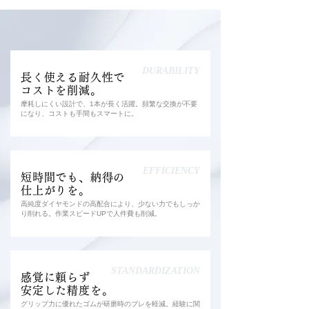
DURABILITY
長く使える耐久性で
コストを削減。
摩耗しにくい設計で、1本が長く活躍。頻繁な交換が不要
になり、コストも手間もスマートに。
EFFICIENCY
短時間でも、納得の
仕上がりを。
高純度ダイヤモンドの高配合により、少ない力でもしっか
り削れる。作業スピードUPで人件費も削減。
STANDARDIZATION
感覚に頼らず
安定した精度を。
グリップ力に優れたゴムが研磨時のブレを軽減。経験に関