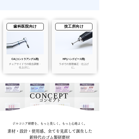
歯科医院向け
技工所向け
CA (コントラアングル用)
HP (ハンドピース用)
チェアサイドでの咬合調整・
ラボでの形態修正・仕上げ
仕上げに。
に。
CONCEPT
コンセプト
ジルコニア研磨を、もっと美しく、もっと心地よく。
素材・設計・使用感、全てを見直して誕生した
新時代のゴム製研磨材