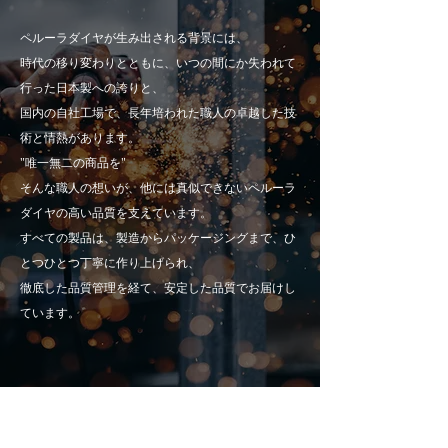
ペルーラダイヤが生み出される背景には、
時代の移り変わりとともに、いつの間にか失われて
行った日本製への誇りと、
国内の自社工場で、長年培われた職人の卓越した技
術と情熱があります。
"唯一無二の商品を"
そんな職人の想いが、他には真似できないペルーラ
ダイヤの高い品質を支えています。​
すべての製品は、製造からパッケージングまで、ひ
とつひとつ丁寧に作り上げられ、
徹底した品質管理を経て、安定した品質でお届けし
ています。