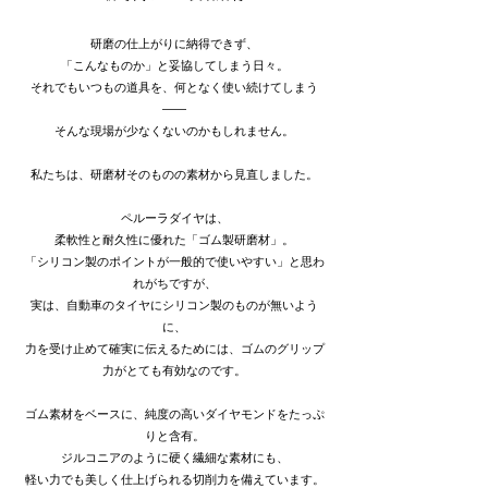
研磨の仕上がりに納得できず、
「こんなものか」と妥協してしまう日々。
それでもいつもの道具を、何となく使い続けてしまう
——
そんな現場が少なくないのかもしれません。
私たちは、研磨材そのものの素材から見直しました。
ペルーラダイヤは、
柔軟性と耐久性に優れた「ゴム製研磨材」。
「シリコン製のポイントが一般的で使いやすい」と思わ
れがちですが、
実は、自動車のタイヤにシリコン製のものが無いよう
に、
力を受け止めて確実に伝えるためには、ゴムのグリップ
力がとても有効なのです。
ゴム素材をベースに、純度の高いダイヤモンドをたっぷ
りと含有。
ジルコニアのように硬く繊細な素材にも、
軽い力でも美しく仕上げられる切削力を備えています。