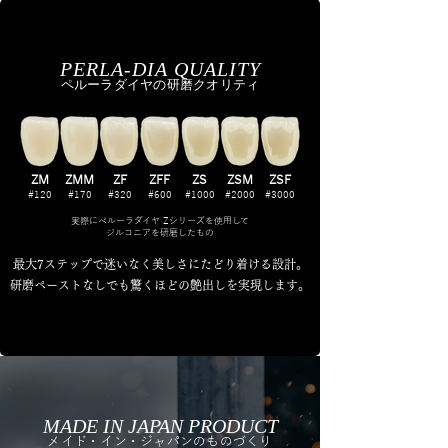
PERLA-DIA QUALITY
ペルーラダイヤの研磨クオリティ
ZM
ZMM
ZF
ZFF
ZS
ZSM
ZSF
#120
#170
#320
#600
#1000
#2000
#3000
実際にペルーラダイヤ Zシリーズを使用して
ジルコニアを研磨したもの
最大7ステップで迷いなく美しさにたどり着ける設計。
研磨ペーストなしでも驚くほどの艶出しを実現します。
MADE IN JAPAN PRODUCT
メイド・イン・ジャパンのものづくり