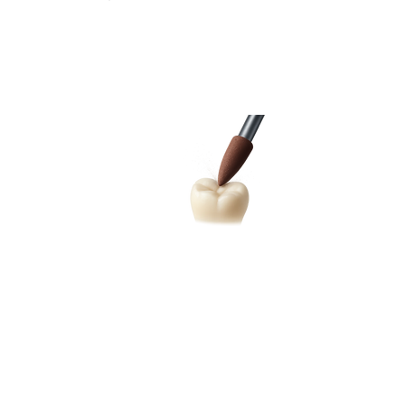
DIAGRIP TECHNOLOGY
ダイヤグリップテクノロジー
ゴムの弾力性とダイヤモンド
の硬度を融合。しっかり削
る、しなやかに磨く。
プロフェッショナルが求める美しい仕上がりを生
むのは、
余分な摩擦や衝撃を抑え、力を効率的に伝える
ペルーラダイヤの独自の技術 "ダイヤグリップテク
ノロジー"。
ゴムベースの研磨材の中に、接着するのが非常に
困難な、高濃度のダイヤモンド粒子を特殊処理に
より強力に接着することで実現しました。