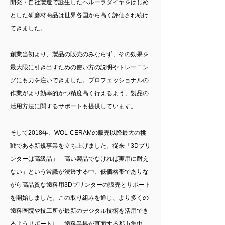
開発・自社製造で誕生したペルーラダイヤをはじめ
とした研磨材商品は世界各国から高く評価され続け
てきました。
創業当初より、製品の販売のみならず、その効果を
最大限に引き出すための使い方の説明やトレーニン
グにも力を注いできました。プロフェッショナルの
作業がより効率的かつ精度高く行えるよう、製品の
活用方法に関するサポートも提供しています。
そして2018年、WOL-CERAMの販売以降最大の挑
戦である新規事業を立ち上げました。従来「3Dプリ
ンターは高級品」「高い製品でなければ実用に耐え
ない」という常識が浸透する中、低価格帯でありな
がら高品質な歯科用3Dプリンターの販売とサポート
を開始しました。この取り組みを通じ、より多くの
歯科医院や技工所が最新のデジタル技術を活用でき
るようサポートし、歯科業界が直面する都市集中