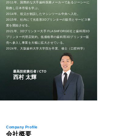
2011年、国際的な大手歯科医療メーカーであるジーシーに
勤務し日本市場を学ぶ。
2014年、祖父が創設したマシンツール中央へ入社。
2015年、社内にて光造形3Dプリンターの販売とサービス事
業を開始させる。
2021年、3Dプリンター大手 FLASHFORGE社と歯科用3D
プリンター代理店契約。低価格帯の歯科用3Dプリンター販
売へ参入し事業を大幅に拡大させている。
2024年、大阪歯科大学大学院を卒業、修士（口腔科学）
最高技術責任者 / CTO
西村 太輝
Company Profile
会社概要