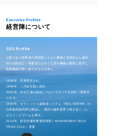
Executive Profiles
経営陣について
CEO Profile
父親であり創業者の西村陽とともに機械工具商社から歯科
用の切削加工・研磨加工を行う工具や機械の開発に着手し
医療機器分野へ参入する立役者に。
1958年、兵庫県生まれ。
1999年、二代目社長に就任。
2001年、自社工場を新設しペルーラダイヤを自社一貫製造
にする。
2004年、セラミックス歯製造システム「WOL-CERAM」の
日本販売総代理を開始し、国内の歯科業界で巻き起こった
セラミックブームを牽引。
2014年、西宮市優良事業所顕彰～NISHINOMIYA TECH
PRIZE 2014～ 受賞