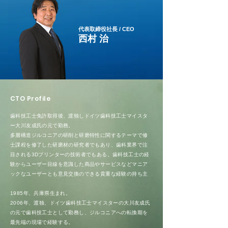
代表取締役社長 / CEO
西村 治
CTO Profile
歯科技工士免許取得後、渡独しドイツ歯科技工士マイスタ
ー大川友成氏の元で勤務。
多層構造ジルコニアの研削と研磨特性に関するテーマで修
士課程を修了した研磨材の研究者でもあり、歯科業界で注
目される3Dプリンターの技術者でもある。歯科技工士の経
験からユーザー目線を意識した商品やサービスなどマニア
ックなユーザーとも意見交換のできる貴重な経験の持ち主
1985年、兵庫県生まれ。
2006年、渡独、ドイツ歯科技工士マイスターの大川友成氏
の元で歯科技工士として勤務し、ジルコニアへの転換期を
最先端の現場で経験する。