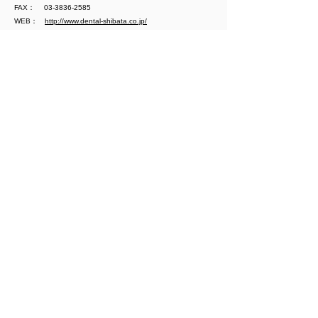
FAX：
03-3836-2585
WEB：
http://www.dental-shibata.co.jp/
取扱当社商品
研削研磨材、CAD/CAM関連商品
Google Mapで表示
内外歯材株式会社
住所： 〒543-0062 大阪府大阪市天王寺区逢阪2丁目3-10
電話：
06-6771-5553
WEB：
https://www.naigaisizai.co.jp/
取扱当社商品
研削研磨材、3Dプリンター関連商品、CAD/CAM関
連商品
Google Mapで表示
​株式会社モリタ
住所：
〒110-8513 東京都台東区上野2丁目11番15号
電話：
03-3834-6161