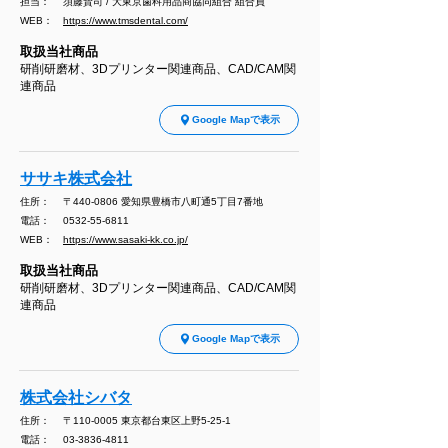
担当： 須藤賢司 / 大東京歯科用品商協同組合 組合員
WEB：
https://www.tmsdental.com/
取扱当社商品
研削研磨材、3Dプリンター関連商品、CAD/CAM関
連商品
Google Mapで表示
ササキ株式会社
住所： 〒440-0806 愛知県豊橋市八町通5丁目7番地
電話：
0532-55-6811
WEB：
https://www.sasaki-kk.co.jp/
取扱当社商品
研削研磨材、3Dプリンター関連商品、CAD/CAM関
連商品
Google Mapで表示
株式会社シバタ
住所： 〒110-0005 東京都台東区上野5-25-1
電話：
03-3836-4811