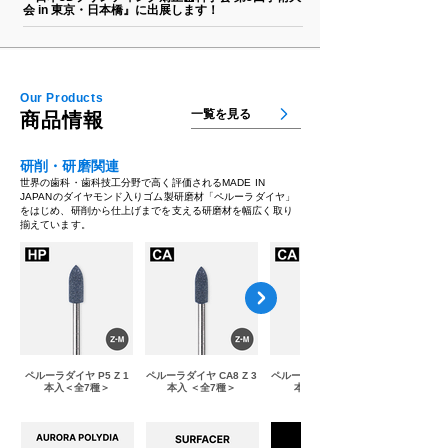
会 in 東京・日本橋』に出展します！
Our Products
一覧を見る
商品情報
研削・研磨関連
世界の歯科・歯科技工分野で高く評価されるMADE IN
JAPANのダイヤモンド入りゴム製研磨材「ペルーラダイヤ」
をはじめ、研削から仕上げまでを支える研磨材を幅広く取り
揃えています。
ペルーラダイヤ P5 Z 1
ペルーラダイヤ CA8 Z 3
ペルーラダイヤ CA9 Z 3
本入＜全7種＞
本入 ＜全7種＞
本入＜全7種＞