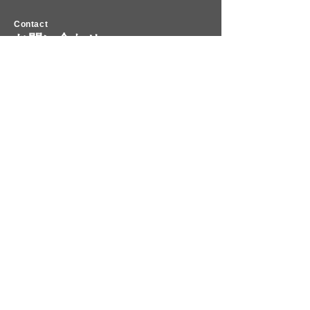
Contact
お問い合わせ
製品に関する各種お問い合わせはこちらから。
お問い合わせ
取扱商品
研削・研磨関連
3Dプリンター関連
CAD/CAM関連・その他
カタログ
研削・研磨関連
3Dプリンター関連
CAD/CAM関連・その他