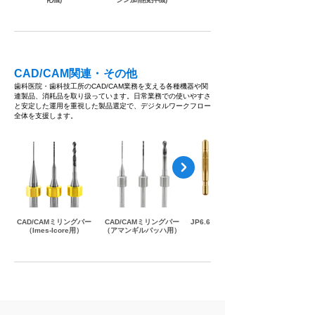
CAD/CAM関連・その他
歯科医院・歯科技工所のCAD/CAM業務を支える各種機器や関
連製品、消耗品を取り扱っています。日常業務での使いやすさ
と安定した運用を重視した製品選定で、デジタルワークフロー
全体を支援します。
CAD/CAMミリングバー
CAD/CAMミリングバー
JP6.6 模型用ピンシステ
（Imes-Icore用）
（アマンギルバッハ用）