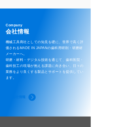
Company
会社情報
機械工具商社としての知見を礎に、世界で高く評
価されるMADE IN JAPANの歯科用研削・研磨材
メーカーへ。
研磨・材料・デジタル技術を通じて、歯科医院・
歯科技工の現場が抱える課題に向き合い、日々の
業務をより良くする製品とサポートを提供してい
ます。
会社情報