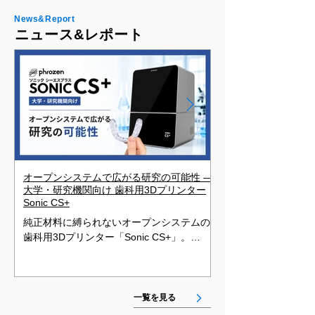
News&Report
ニュース&レポート
オープンシステムで広がる研究の可能性 ―
他社販売の歯科向け3
大学・研究機関向け 歯科用3Dプリンター
援する「デンタルサ
Sonic CS+
始
純正材料に縛られないオープンシステムの
「デンタルサポート
歯科用3Dプリンター「Sonic CS+」。
科医院・歯科技工所で
385nm・405nm両波長対応で、材料研究・
ーの安定運用を支援
光重合条件・造形パラメーターの検証から
す。造形トラブル・
歯科教育まで、大学・研究機関の自由な研
ー操作まで専門サポ
究環境づくりをサポートします。
はお問い合わせにて
一覧を見る