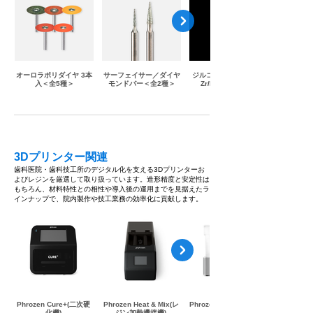
オーロラポリダイヤ 3本
サーフェイサー／ダイヤ
ジルコニアバー™ B12-
入＜全5種＞
モンドバー＜全2種＞
Zr/EC17-Zr 1本入
3Dプリンター関連
歯科医院・歯科技工所のデジタル化を支える3Dプリンターお
よびレジンを厳選して取り扱っています。造形精度と安定性は
もちろん、材料特性との相性や導入後の運用までを見据えたラ
インナップで、院内製作や技工業務の効率化に貢献します。
Phrozen Cure+(二次硬
Phrozen Heat & Mix(レ
Phrozen Wash+(洗浄機)
化機)
ジン加熱攪拌機)