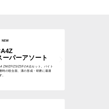
NEW
CA4Z
スーパーアソート
A4 ZM/ZF/ZS/ZSFの4点セット。バイト
整時の咬合面、溝の形成・研磨に最適
す。