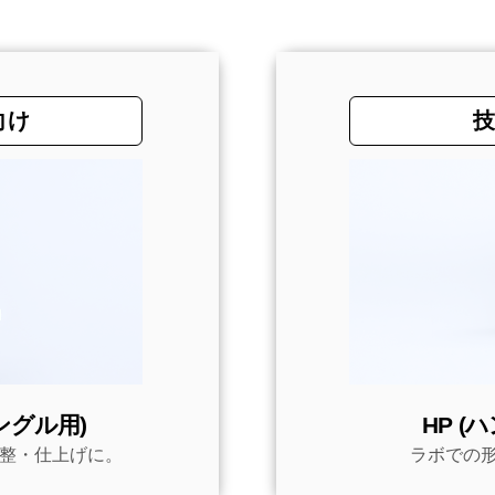
向け
ングル用)
HP (
整・仕上げに。
ラボでの