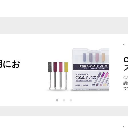
用にお
C
調
で