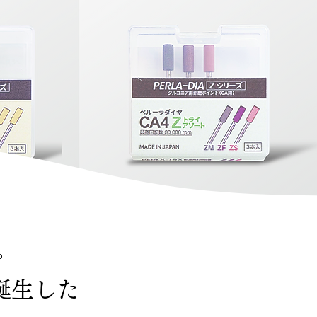
。
誕生した