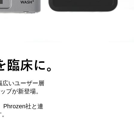
ムを臨床に。
幅広いユーザー層
ナップが新登場。
hrozen社と連
す。