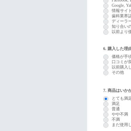
Facebook
Google,
情報サイ
歯科業界
ディーラ
知り合い
以前より
6. 購入した
価格が手
口コミが
以前購入
その他
7. 商品はい
とても満
満足
普通
やや不満
不満
まだ使用