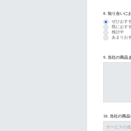
8. 知り合い
ぜひおす
既におす
検討中
あまりお
9. 当社の商
10. 当社の