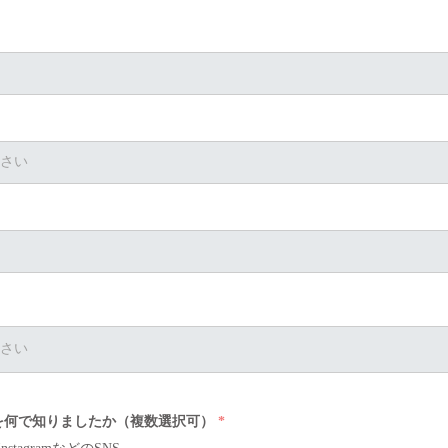
必
品を何で知りましたか（複数選択可）
*
須