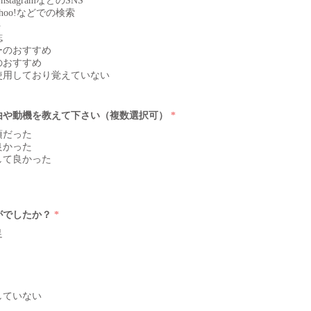
項
, InstagramなどのSNS
目
 Yahoo!などでの検索
ト
誌
ーのおすすめ
のおすすめ
使用しており覚えていない
必
理由や動機を教えて下さい（複数選択可）
*
須
項
頃だった
目
良かった
して良かった
かがでしたか？
*
足
していない