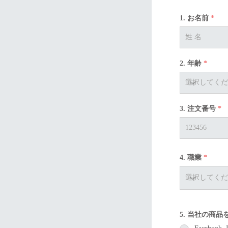
1. お名前
2. 年齢
3. 注文番号
4. 職業
5. 当社の商