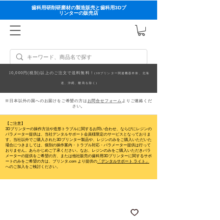
歯科用研削研磨材の製造販売と歯科用3Dプ
リンターの販売店
10,000円(税別)以上のご注文で送料無料！
(3Dプリンター関連機器本体、北海
道、沖縄、離島を除く)
※日本以外の国へのお届けをご希望の方は
お問合せフォーム
よりご連絡くだ
さい。
【ご注意】
3Dプリンターの操作方法や造形トラブルに関するお問い合わせ、ならびにレジンの
パラメーター提供は、当社デンタルサポート会員様限定のサービスとなっておりま
す。当社以外でご購入された3Dプリンター製品や、レジンのみをご購入いただいた
場合につきましては、個別の操作案内・トラブル対応・パラメーター提供は行って
おりません。
あらかじめご了承ください。なお、レジンのみをご購入いただきパラ
メーターの提供をご希望の方、または他社販売の歯科用3Dプリンターに関するサポ
ートのみをご希望の方は、プリンタ.com より提供の
「デンタルサポート ライト」
へのご加入をご検討ください。