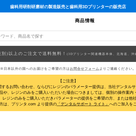
歯科用研削研磨材の製造販売と歯科用3Dプリンターの販売店
商品情報
円(税別)以上のご注文で送料無料！
(3Dプリンター関連機器本体、北海道、沖
※日本以外の国へのお届けをご希望の方は
お問合せフォーム
よりご連絡ください。
【ご注意】
関するお問い合わせ、ならびにレジンのパラメーター提供は、当社デンタル
製品や、レジンのみをご購入いただいた場合につきましては、個別の操作案内
、レジンのみをご購入いただきパラメーターの提供をご希望の方、または他社
は、プリンタ.com より提供の
「デンタルサポート ライト」
へのご加入を