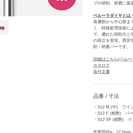
ブの研削、研磨に最
ペルーラダイヤとは
表層部から中心部ま
く、特殊処理技術に
で、優れた研削力と
の両立を実現。西宮
削・研磨バーです。
詳細はこちら(ペルー
カタログ
添付文書
品番 / 寸法
・S12 M (中) ワ
・S12 F (粗艶) パ
・S12 SF (細艶) 
作業部径φ : 12.0mm