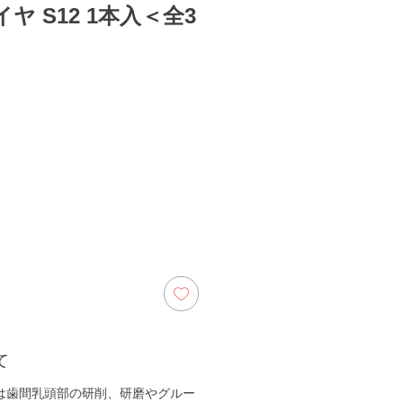
ヤ S12 1本入＜全3
ix
て
2は歯間乳頭部の研削、研磨やグルー