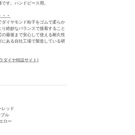
適です。ハンドピース用。
・・・
でダイヤモンド粒子をゴムで柔らか
より絶妙なバランスで接着すること
芯の最後まで安心して使える耐久性
市にある自社工場で製造している研
ラダイヤ特設サイト)
インレッド
ープル
イエロー