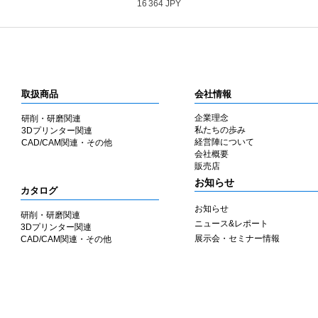
Prix
16 364 JPY
取扱商品
会社情報
企業理念
研削・研磨関連
私たちの歩み
3Dプリンター関連
​経営陣について
CAD/CAM関連・その他
会社概要
​販売店
​お知らせ
カタログ
お知らせ
研削・研磨関連
ニュース&レポート
3Dプリンター関連
展示会・セミナー情報
CAD/CAM関連・その他