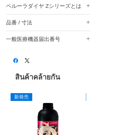
ペルーラダイヤについて
ペルーラダイヤ Zシリーズとは
ゴムとダイヤモンドを融合した独自製法によ
り、形態修正から研磨仕上げまで安定した作
ペルーラダイヤ Zシリーズについて
業性を実現する歯科用研削・研磨バーです。
品番 / 寸法
ジルコニアなど高強度材料の調整・研削・研
歯科医院と歯科技工所の両方で使用できる品
磨に適した高硬度タイプです。ダイヤモンド
質を追求し、共通の仕上がり基準で使用でき
P12 Z トライアソート (ZM・ZF・ZS 各1本
含有量を多くした設計とし、硬い材料に対し
る設計としています。形状・粒度（粗さ）・
一般医療機器届出番号
入)
ても安定した研削性が得られるよう硬度バラ
硬度の豊富なバリエーションを用意し、用途
ンスを調整しています。
品番
粗さ
色
28B3X10005000006
や材料に応じて最適な研削・研磨工程を行う
形態修正・咬合調整から粗研磨・中研磨・仕
ことができます。
上げ研磨まで対応し、粒度の選択により最終
P12 ZM
粗
灰
艶出しまで行うことができます。
■ 耐久性に配慮した設計
P12 ZF
中
赤紫
สินค้าคล้ายกัน
ダイヤモンドを配合した構造により摩耗を抑
え、長時間の使用でも安定した研削力を維持
P12 ZS
粗艶
桃
できるよう設計しています。
新発売
新発売
■ 作業効率に配慮した研削性
寸法
適度な研削力により少ない力でも操作しやす
作業部径φ
12.0mm
く、形態修正から仕上げまでスムーズな作業
を行えます。
作業部全長
2.0mm
■ 安定した仕上がり