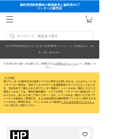
歯科用研削研磨材の製造販売と歯科用3Dプ
リンターの販売店
10,000円(税別)以上のご注文で送料無料！
(3Dプリンター関連機器本体、北海
道、沖縄、離島を除く)
※日本以外の国へのお届けをご希望の方は
お問合せフォーム
よりご連絡くだ
さい。
【ご注意】
3Dプリンターの操作方法や造形トラブルに関するお問い合わせ、ならびにレジンの
パラメーター提供は、当社デンタルサポート会員様限定のサービスとなっておりま
す。当社以外でご購入された3Dプリンター製品や、レジンのみをご購入いただいた
場合につきましては、個別の操作案内・トラブル対応・パラメーター提供は行って
おりません。
あらかじめご了承ください。なお、レジンのみをご購入いただきパラ
メーターの提供をご希望の方、または他社販売の歯科用3Dプリンターに関するサポ
ートのみをご希望の方は、プリンタ.com より提供の
「デンタルサポート ライト」
へのご加入をご検討ください。