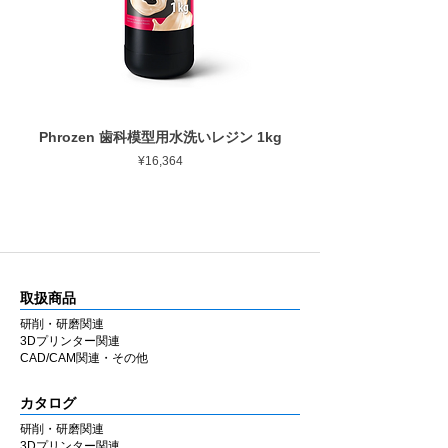
最大回転数
20,000rpm
ゴムの弾性を活かした設計により研磨時のブ
レを抑え、経験に左右されにくい均一な仕上
がりを得やすくしています。
■ 幅広い補綴物に対応
用途に応じて選択できるよう、形状・粒度
Phrozen 歯科模型用水洗いレジン 1kg
Phrozen ジンジバマスク
（粗さ）・硬度のバリエーションを豊富に用
ราคา
¥16,364
意しています。
ジルコニア・セラミック・CAD/CAM・硬質
レジンなど各種補綴物の調整・研磨に使用で
きます。
ラボ・チェアのどちらでも同様の感覚で使用
できるよう設計しています。
取扱商品
■ 国内製造
研削・研磨関連
兵庫県西宮市の自社工場にて製造していま
3Dプリンター関連
す。MADE IN JAPAN の品質にこだわり、安
CAD/CAM関連・その他
定した性能と均一な仕上がりを追求していま
す。
カタログ
研削・研磨関連
■ 材料別推奨シリーズ
3Dプリンター関連