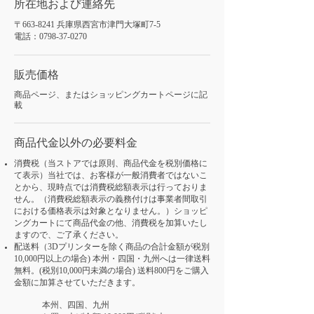
所在地および連絡先
〒663-8241 兵庫県西宮市津門大塚町7-5
電話：0798-37-0270
販売価格
商品ページ、またはショッピングカートページに記
載
商品代金以外の必要料金
消費税（当ストアでは原則、商品代金を税別価格に
て表示）当社では、お客様が一般消費者ではないこ
とから、現時点では消費税総額表示は行っておりま
せん。（消費税総額表示の義務付けは事業者間取引
における価格表示は対象となりません。）ショッピ
ングカートにて商品代金の他、消費税を加算いたし
ますので、ご了承ください。
配送料（3Dプリンターを除く商品の合計金額が税別
10,000円以上の場合) 本州・四国・九州へは一律送料
無料。(税別10,000円未満の場合) 送料800円をご購入
金額に加算させていただきます。
本州、四国、九州