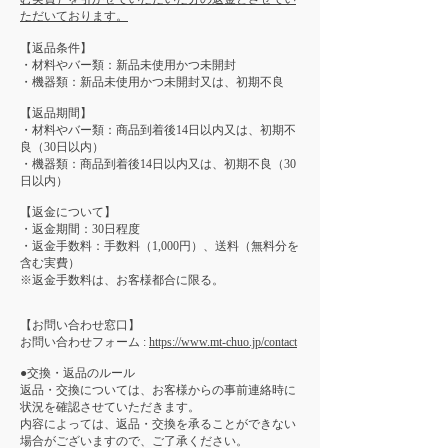
ただいております。
【返品条件】
・材料やバー類：新品未使用かつ未開封
・機器類：新品未使用かつ未開封又は、初期不良
【返品期間】
・材料やバー類：商品到着後14日以内又は、初期不
良（30日以内）
・機器類：商品到着後14日以内又は、初期不良（30
日以内）
【返金について】
・返金期間：30日程度
・返金手数料：手数料（1,000円）、送料（無料分を
含む実費）
※返金手数料は、お客様都合に限る。
【お問い合わせ窓口】
お問い合わせフォーム :
https://www.mt-chuo.jp/contact
●交換・返品のルール
返品・交換については、お客様からの事前連絡時に
状況を確認させていただきます。
内容によっては、返品・交換を承ることができない
場合がございますので、ご了承ください。