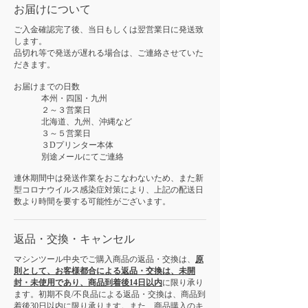
お届けについて
ご入金確認完了後、当日もしくは翌営業日に発送致
します。
品切れ等で発送が遅れる場合は、ご連絡させていた
だきます。
お届けまでの日数
本州・四国・九州
２～３営業日
北海道、九州、沖縄など
３～５営業日
３Dプリンター本体
別途メールにてご連絡
連休期間中は発送作業をおこなわないため、また新
型コロナウイルス感染症対策により、上記の配送日
数より時間を要する可能性がございます。
返品・交換・キャンセル
マシンツール中央でご購入商品の返品・交換は、
原
則として、お客様都合による返品・交換は、未開
封・未使用であり、商品到着後14日以内
に限り承り
ます。初期不良/不良品による返品・交換は、商品到
着後30日以内に限り承ります。また、商品購入の
キ