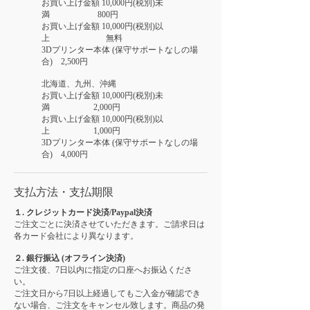
お買い上げ金額 10,000円(税別)未
満 800円
お買い上げ金額 10,000円(
税別)以
上 無料
3Dプリンター本体 (保守サポートなしの場
合) 2,500円
北海道、九州、沖縄
お買い上げ金額 10,000円(税別)未
満 2,000円
お買い上げ金額 10,000円(税別)以
上 1,000円
3Dプリンター本体 (保守サポートなしの場
合) 4,000円
支払方法・支払期限
１. クレジットカード決済/Paypal決済
ご注文ごとに決済させていただきます。ご請求日は
各カード会社により異なります。
２. 銀行振込 (オフライン決済)
ご注文後、7日以内に指定の口座へお振込くださ
い。
ご注文日から7日以上経過してもご入金が確認でき
ない場合、ご注文をキャンセル致します。商品の発