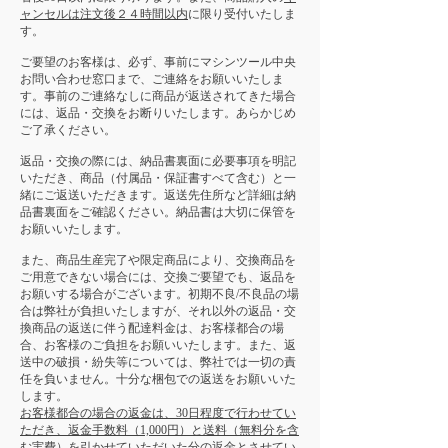
ャンセルは注文後２４時間以内
に限り受付いたしま
す。
ご要望のお客様は、必ず、事前にマシンツール中央
お問い合わせ窓口まで、ご連絡をお願いいたしま
す。事前のご連絡なしに商品が返送されてきた場合
には、返品・交換をお断りいたします。あらかじめ
ご了承ください。
返品・交換の際には、納品書裏面に必要事項を明記
いただき、商品（付属品・保証書すべて含む）と一
緒にご返送いただきます。返送先住所など詳細は納
品書裏面をご確認ください。納品書は大切に保管を
お願いいたします。
また、商品生産完了や限定商品により、交換商品を
ご用意できない場合には、交換ご要望でも、返品を
お願いする場合がございます。初期不良/不良品の場
合は弊社が負担いたしますが、それ以外の返品・交
換商品の返送に伴う配達料金は、お客様都合の場
合、お客様のご負担をお願いいたします。また、返
送中の破損・紛失等については、弊社では一切の責
任を負いません。十分な梱包での返送をお願いいた
します。
お客様都合の場合の返金は、30日程度で行わせてい
ただき、返金手数料（1,000円）と送料（無料分を含
む実費）を引かせていただいた分の返金とさせてい