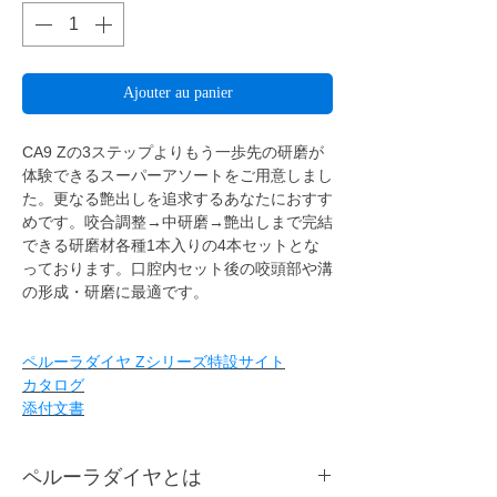
Ajouter au panier
CA9 Zの3ステップよりもう一歩先の研磨が
体験できるスーパーアソートをご用意しまし
た。更なる艶出しを追求するあなたにおすす
めです。咬合調整→中研磨→艶出しまで完結
できる研磨材各種1本入りの4本セットとな
っております。口腔内セット後の咬頭部や溝
の形成・研磨に最適です。
ペルーラダイヤ Zシリーズ特設サイト
カタログ
添付文書
ペルーラダイヤとは