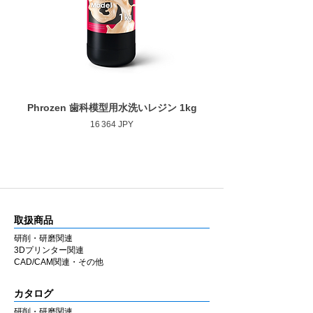
■ 安定した仕上がり
作業部全長
10.0mm
ゴムの弾性を活かした設計により研磨時のブ
レを抑え、経験に左右されにくい均一な仕上
最大回転数
30,000rpm
がりを得やすくしています。
■ 幅広い補綴物に対応
用途に応じて選択できるよう、形状・粒度
Phrozen 歯科模型用水洗いレジン 1kg
Phrozen ジンジバマスク
（粗さ）・硬度のバリエーションを豊富に用
Prix
16 364 JPY
意しています。
ジルコニア・セラミック・CAD/CAM・硬質
レジンなど各種補綴物の調整・研磨に使用で
きます。
ラボ・チェアのどちらでも同様の感覚で使用
できるよう設計しています。
取扱商品
■ 国内製造
研削・研磨関連
兵庫県西宮市の自社工場にて製造していま
3Dプリンター関連
す。MADE IN JAPAN の品質にこだわり、安
CAD/CAM関連・その他
定した性能と均一な仕上がりを追求していま
す。
カタログ
研削・研磨関連