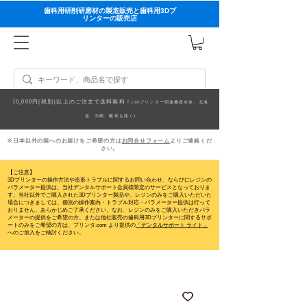
歯科用研削研磨材の製造販売と歯科用3Dプ
リンターの販売店
10,000円(税別)以上のご注文で送料無料！
(3Dプリンター関連機器本体、北海
道、沖縄、離島を除く)
※日本以外の国へのお届けをご希望の方は
お問合せフォーム
よりご連絡くだ
さい。
【ご注意】
3Dプリンターの操作方法や造形トラブルに関するお問い合わせ、ならびにレジンの
パラメーター提供は、当社デンタルサポート会員様限定のサービスとなっておりま
す。当社以外でご購入された3Dプリンター製品や、レジンのみをご購入いただいた
場合につきましては、個別の操作案内・トラブル対応・パラメーター提供は行って
おりません。
あらかじめご了承ください。なお、レジンのみをご購入いただきパラ
メーターの提供をご希望の方、または他社販売の歯科用3Dプリンターに関するサポ
ートのみをご希望の方は、プリンタ.com より提供の
「デンタルサポート ライト」
へのご加入をご検討ください。