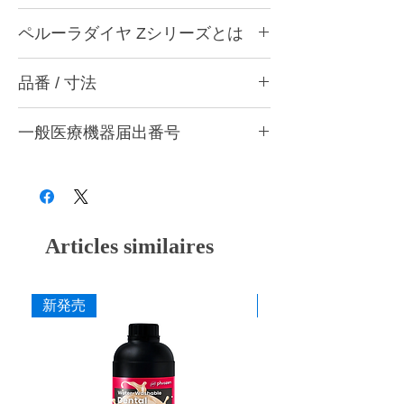
ペルーラダイヤについて
ペルーラダイヤ Zシリーズとは
ゴムとダイヤモンドを融合した独自製法によ
り、形態修正から研磨仕上げまで安定した作
ペルーラダイヤ Zシリーズについて
業性を実現する歯科用研削・研磨バーです。
品番 / 寸法
ジルコニアなど高強度材料の調整・研削・研
歯科医院と歯科技工所の両方で使用できる品
磨に適した高硬度タイプです。ダイヤモンド
質を追求し、共通の仕上がり基準で使用でき
CA9 Z スーパーアソート (ZM・ZF・ZS・
含有量を多くした設計とし、硬い材料に対し
る設計としています。形状・粒度（粗さ）・
一般医療機器届出番号
ZSF 各1本入)
ても安定した研削性が得られるよう硬度バラ
硬度の豊富なバリエーションを用意し、用途
ンスを調整しています。
品番
粗さ
色
28B3X10005000006
や材料に応じて最適な研削・研磨工程を行う
形態修正・咬合調整から粗研磨・中研磨・仕
ことができます。
上げ研磨まで対応し、粒度の選択により最終
CA9 ZM
粗
灰
艶出しまで行うことができます。
■ 耐久性に配慮した設計
CA9 ZF
中
赤紫
Articles similaires
ダイヤモンドを配合した構造により摩耗を抑
え、長時間の使用でも安定した研削力を維持
CA9 ZS
粗艶
桃
できるよう設計しています。
新発売
新発売
CA9 ZSF
細艶
黄
■ 作業効率に配慮した研削性
適度な研削力により少ない力でも操作しやす
く、形態修正から仕上げまでスムーズな作業
寸法
を行えます。
作業部径φ
5.0mm