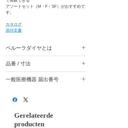
で体験できる
アソートセット（M・F・SF）がおすすめで
す。
カタログ
添付文書
ペルーラダイヤとは
ペルーラダイヤについて
品番 / 寸法
ゴムとダイヤモンドを融合した独自製法によ
り、形態修正から研磨仕上げまで安定した作
品番
業性を実現する歯科用研削・研磨バーです。
一般医療機器 届出番号
歯科医院と歯科技工所の両方で使用できる品
品番
粗さ
色
質を追求し、共通の仕上がり基準で使用でき
28B3X10005000006
る設計としています。形状・粒度（粗さ）・
CA7 M
中
ワインレッド
硬度の豊富なバリエーションを用意し、用途
や材料に応じて最適な研削・研磨工程を行う
CA7 F
粗艶
パープル
ことができます。
Gerelateerde
CA7 SF
細艶
イエロー
producten
■ 耐久性に配慮した設計