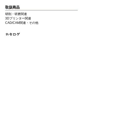
ラボ・チェアのどちらでも同様の感覚で使用
できるよう設計しています。
取扱商品
研削・研磨関連
■ 国内製造
3Dプリンター関連
兵庫県西宮市の自社工場にて製造していま
CAD/CAM関連・その他
す。MADE IN JAPAN の品質にこだわり、安
定した性能と均一な仕上がりを追求していま
カタログ
す。
研削・研磨関連
3Dプリンター関連
■ 材料別推奨シリーズ
CAD/CAM関連・その他
ジルコニア
の調整・研磨には
Zシリーズ
、
セラミック・二ケイ酸リチウム・CAD/CAM
会社情報
冠・硬質レジン
には
セラミックシリーズ
の使
企業理念
用を推奨します。
私たちの歩み
材料に応じてシリーズを使い分けることで、
​経営陣について
安定した作業性と仕上がりが得られます。
会社概要
​販売店
​お知らせ
お知らせ
ニュース&レポート
展示会・セミナー情報