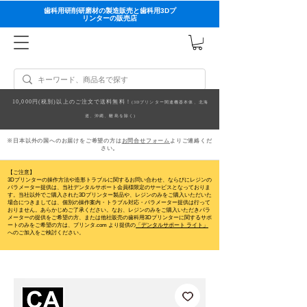
歯科用研削研磨材の製造販売と歯科用3Dプ
リンターの販売店
10,000円(税別)以上のご注文で送料無料！
(3Dプリンター関連機器本体、北海
道、沖縄、離島を除く)
※日本以外の国へのお届けをご希望の方は
お問合せフォーム
よりご連絡くだ
さい。
【ご注意】
3Dプリンターの操作方法や造形トラブルに関するお問い合わせ、ならびにレジンの
パラメーター提供は、当社デンタルサポート会員様限定のサービスとなっておりま
す。当社以外でご購入された3Dプリンター製品や、レジンのみをご購入いただいた
場合につきましては、個別の操作案内・トラブル対応・パラメーター提供は行って
おりません。
あらかじめご了承ください。なお、レジンのみをご購入いただきパラ
メーターの提供をご希望の方、または他社販売の歯科用3Dプリンターに関するサポ
ートのみをご希望の方は、プリンタ.com より提供の
「デンタルサポート ライト」
へのご加入をご検討ください。