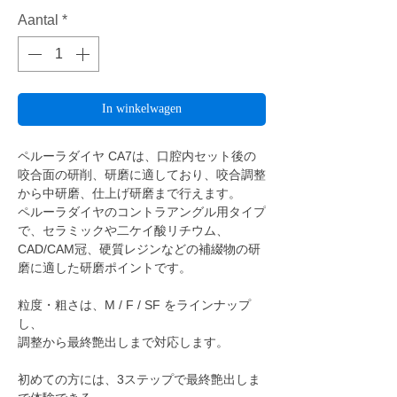
Aantal
*
In winkelwagen
ペルーラダイヤ CA7は、口腔内セット後の
咬合面の研削、研磨に適しており、咬合調整
から中研磨、仕上げ研磨まで行えます。
ペルーラダイヤのコントラアングル用タイプ
で、セラミックや二ケイ酸リチウム、
CAD/CAM冠、硬質レジンなどの補綴物の研
磨に適した研磨ポイントです。
粒度・粗さは、M / F / SF をラインナップ
し、
調整から最終艶出しまで対応します。
初めての方には、3ステップで最終艶出しま