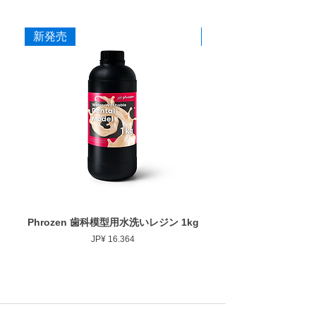
ダイヤモンドを配合した構造により摩耗を抑
寸法
え、長時間の使用でも安定した研削力を維持
できるよう設計しています。
新発売
新発売
作業部径φ
6.2mm
■ 作業効率に配慮した研削性
作業部厚
2.0mm
適度な研削力により少ない力でも操作しやす
く、形態修正から仕上げまでスムーズな作業
最大回転数
30,000rpm
を行えます。
■ 安定した仕上がり
ゴムの弾性を活かした設計により研磨時のブ
レを抑え、経験に左右されにくい均一な仕上
がりを得やすくしています。
■ 幅広い補綴物に対応
Phrozen 歯科模型用水洗いレジン 1kg
Phrozen ジンジバマスク
用途に応じて選択できるよう、形状・粒度
Prijs
JP¥ 16.364
（粗さ）・硬度のバリエーションを豊富に用
意しています。
ジルコニア・セラミック・CAD/CAM・硬質
レジンなど各種補綴物の調整・研磨に使用で
きます。