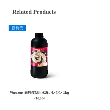
and polishing the occlusal surface after
setting in the oral cavity. For contra-angle.
Related Products
CA7 M (wine red)
Medium finish
CA7 F (purple)
Finish
新発売
新発売
CA7 SF (Yellow)
Final finish
Click here for details (Peruvian diamond
special site)
catalog
Package insert
Phrozen 歯科模型用水洗いレジン 1kg
Phrozen ジンジバマスク
Price
¥16,364