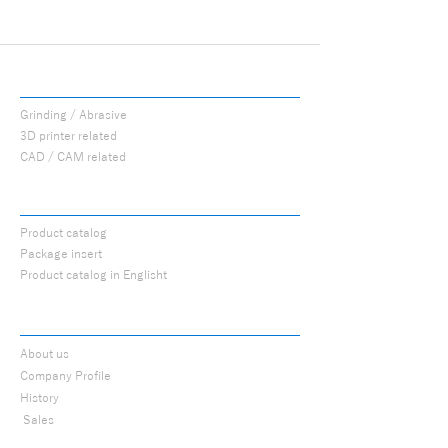
PROCUTS
Grinding / Abrasive
3D printer related
CAD / CAM related
CATALOG
Product catalog
Package insert
Product catalog in Englisht
ABOUT
About us
Company Profile
History
​
Sales
cooperation store