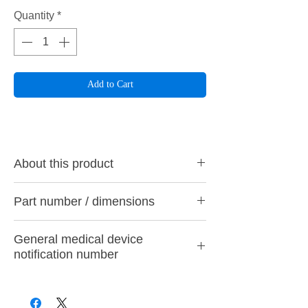
Quantity
*
Add to Cart
About this product
By softening the diamond particles from the
Part number / dimensions
surface layer to the center with rubber and
adhering them in an exquisite balance using
・ CA7 M (Middle) Wine Red
our special processing technology, we have
General medical device
・ CA7 F (coarse luster) purple
achieved both excellent grinding power and
notification number
・ CA7 SF (fine gloss) yellow
durability that can be used safely until the
Working part diameter φ: 6.2mm
end of the core.
28B3X10005000006
Working part thickness: 2.0mm
Main applications
Maximum rotation speed: 30,000 rpm
Perula diamond CA7 is ideal for grinding