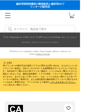
歯科用研削研磨材の製造販売と歯科用3Dプ
リンターの販売店
Free shipping on orders over 10,000 yen (excluding tax).
(Excluding
Hokkaido, Okinawa and remote islands)
*Delivery to countries other than Japan, please contact us
from
Contact form
.
【ご注意】
3Dプリンターの操作方法や造形トラブルに関するお問い合わせ、ならびにレジンの
パラメーター提供は、当社デンタルサポート会員様限定のサービスとなっておりま
す。当社以外でご購入された3Dプリンター製品や、レジンのみをご購入いただいた
場合につきましては、個別の操作案内・トラブル対応・パラメーター提供は行って
おりません。
あらかじめご了承ください。なお、レジンのみをご購入いただきパラ
メーターの提供をご希望の方、または他社販売の歯科用3Dプリンターに関するサポ
ートのみをご希望の方は、プリンタ.com より提供の
「デンタルサポート ライト」
へのご加入をご検討ください。