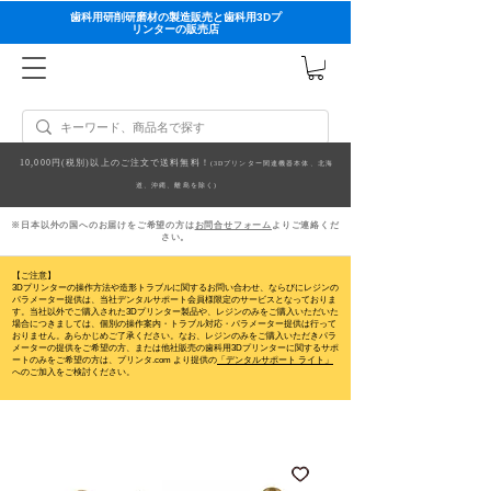
歯科用研削研磨材の製造販売と歯科用3Dプ
リンターの販売店
10,000円(税別)以上のご注文で送料無料！
(3Dプリンター関連機器本体、北海
道、沖縄、離島を除く)
※日本以外の国へのお届けをご希望の方は
お問合せフォーム
よりご連絡くだ
さい。
【ご注意】
3Dプリンターの操作方法や造形トラブルに関するお問い合わせ、ならびにレジンの
パラメーター提供は、当社デンタルサポート会員様限定のサービスとなっておりま
す。当社以外でご購入された3Dプリンター製品や、レジンのみをご購入いただいた
場合につきましては、個別の操作案内・トラブル対応・パラメーター提供は行って
おりません。
あらかじめご了承ください。なお、レジンのみをご購入いただきパラ
メーターの提供をご希望の方、または他社販売の歯科用3Dプリンターに関するサポ
ートのみをご希望の方は、プリンタ.com より提供の
「デンタルサポート ライト」
へのご加入をご検討ください。