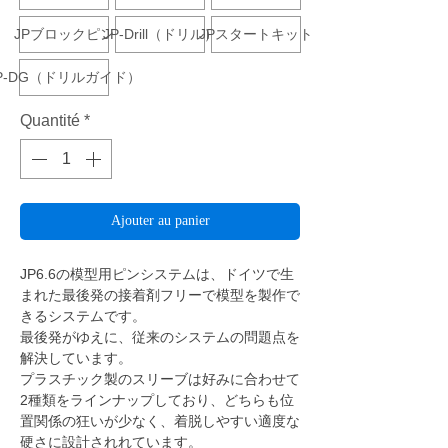
JPブロックピン
JP-Drill（ドリル）
JPスタートキット
P-DG（ドリルガイド）
Quantité
*
Ajouter au panier
JP6.6の模型用ピンシステムは、ドイツで生
まれた最後発の接着剤フリーで模型を製作で
きるシステムです。
最後発がゆえに、従来のシステムの問題点を
解決しています。
プラスチック製のスリーブは好みに合わせて
2種類をラインナップしており、どちらも位
置関係の狂いが少なく、着脱しやすい適度な
硬さに設計されれています。