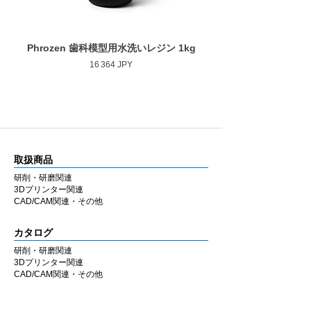
Phrozen 歯科模型用水洗いレジン 1kg
Phrozen ジンジバマスク
Prix
16 364 JPY
取扱商品
研削・研磨関連
3Dプリンター関連
CAD/CAM関連・その他
カタログ
研削・研磨関連
3Dプリンター関連
CAD/CAM関連・その他
会社情報