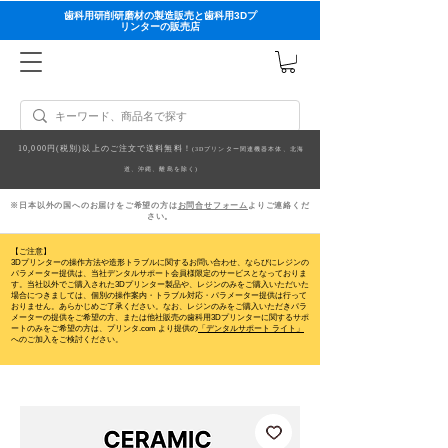
歯科用研削研磨材の製造販売と歯科用3Dプ
リンターの販売店
10,000円(税別)以上のご注文で送料無料！
(3Dプリンター関連機器本体、北海
道、沖縄、離島を除く)
※日本以外の国へのお届けをご希望の方は
お問合せフォーム
よりご連絡くだ
さい。
【ご注意】
3Dプリンターの操作方法や造形トラブルに関するお問い合わせ、ならびにレジンの
パラメーター提供は、当社デンタルサポート会員様限定のサービスとなっておりま
す。当社以外でご購入された3Dプリンター製品や、レジンのみをご購入いただいた
場合につきましては、個別の操作案内・トラブル対応・パラメーター提供は行って
おりません。
あらかじめご了承ください。なお、レジンのみをご購入いただきパラ
メーターの提供をご希望の方、または他社販売の歯科用3Dプリンターに関するサポ
ートのみをご希望の方は、プリンタ.com より提供の
「デンタルサポート ライト」
へのご加入をご検討ください。