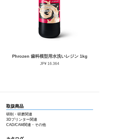
Phrozen 歯科模型用水洗いレジン 1kg
Phrozen ジンジバマスク
Prijs
JP¥ 16.364
取扱商品
研削・研磨関連
3Dプリンター関連
CAD/CAM関連・その他
カタログ