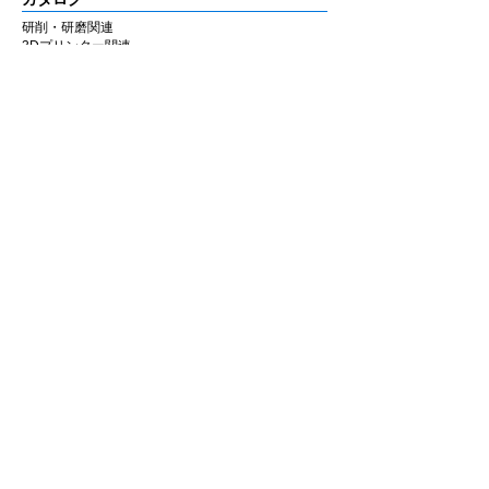
研削・研磨関連
3Dプリンター関連
CAD/CAM関連・その他
会社情報
企業理念
私たちの歩み
​経営陣について
会社概要
​販売店
​お知らせ
お知らせ
ニュース&レポート
展示会・セミナー情報
お問い合わせ
お問い合わせフォーム
マイページ