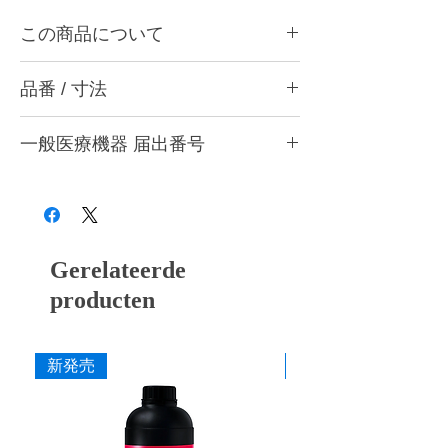
この商品について
インレーやクラウン、クラスプの小窩裂溝周
品番 / 寸法
辺の研磨や内面調整、e.maxや陶材、硬質レ
ジン、金属の小窩裂溝の研削・研磨、アタッ
・C (粗) グリーン
チメントやレジン・金属床の微調整に最適で
一般医療機器 届出番号
・M (中) バイオレット
す。
・F (細) ホワイト
従来商品のセラミックファイバーポイントか
28B3X10005000030
・スターターセット (C・M 各1本入り)
ら改良を重ね、アルミナ繊維砥石を超緻密に
・アソート (C・M・F 各1本入り)
結合させることで、切削能力が約1.6倍、曲
げ強度が45%向上しました。より幅広い材料
作業部径φ : 2.35mm
に対して使用することができます。
Gerelateerde
作業部全長 : 50mm
最大回転数 : 30,000rpm
producten
カタログ
添付文書
新発売
新発売