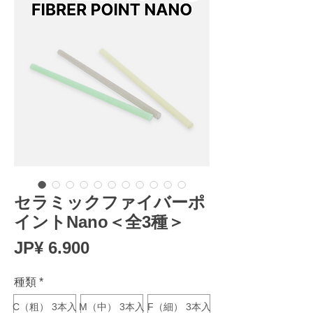
セラミックファイバーポ
イントNano＜全3種＞
Prijs
JP¥ 6.900
種類
*
C（粗） 3本入
M（中） 3本入
F（細） 3本入