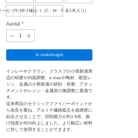
ーセット (C・M 各1本入り)
アソートセット (C・M・F 各1本入り)
Aantal
*
In winkelwagen
インレーやクラウン、クラスプの小窩裂溝周
辺の研磨や内面調整、e.maxや陶材、硬質レ
ジン、金属の小窩裂溝の研削・研磨、アタッ
チメントやレジン・金属床の微調整に最適で
す。
従来商品のセラミックファイバーポイントか
ら改良を重ね、アルミナ繊維砥石を超緻密に
結合させることで、切削能力が約1.6倍、曲
げ強度が45%向上しました。より幅広い材料
に対して使用することができます。