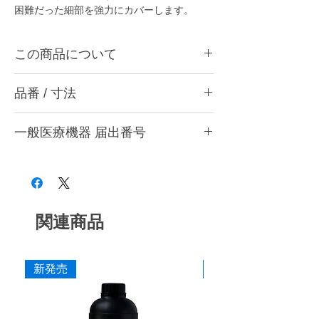
困難だった細部を強力にカバーします。
この商品について
インレーやクラウン、クラスプの小窩裂溝周
品番 / 寸法
辺の研磨や内面調整、陶材、硬質レジン、金
属の小窩裂溝の研削・研磨、アタッチメント
品番
やレジン・金属床の微調整に最適です。
一般医療機器 届出番号
・(粗) 茶
編んだアルミナファイバーを樹脂でコーティ
・(中) 青
ングすることで好みの形状に加工できるよう
28B3X10005000030
・(細) 赤
になり、細くしても折れにくくなりました。
・アソートセット (粗・中・細 各1本入)
繊維が高密度に充填され耐久性に優れており
目詰まりも起こらず、硬質アルミナ繊維の切
寸法
端が常に出てくるので、樹脂からポーセレン
関連商品
作業部径φ : 2.35mm
まで効率よく削れます。従来の磁石やバーで
作業部全長 : 50mm
困難だった細部を強力にカバーします。
最大回転数 : 30,000rpm
新発売
新発売
添付文書