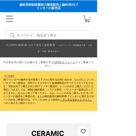
歯科用研削研磨材の製造販売と歯科用3Dプ
リンターの販売店
10,000円(税別)以上のご注文で送料無料！
(3Dプリンター関連機器本体、北海
道、沖縄、離島を除く)
※日本以外の国へのお届けをご希望の方は
お問合せフォーム
よりご連絡くだ
さい。
【ご注意】
3Dプリンターの操作方法や造形トラブルに関するお問い合わせ、ならびにレジンの
パラメーター提供は、当社デンタルサポート会員様限定のサービスとなっておりま
す。当社以外でご購入された3Dプリンター製品や、レジンのみをご購入いただいた
場合につきましては、個別の操作案内・トラブル対応・パラメーター提供は行って
おりません。
あらかじめご了承ください。なお、レジンのみをご購入いただきパラ
メーターの提供をご希望の方、または他社販売の歯科用3Dプリンターに関するサポ
ートのみをご希望の方は、プリンタ.com より提供の
「デンタルサポート ライト」
へのご加入をご検討ください。