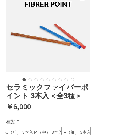
セラミックファイバーポ
イント 3本入＜全3種＞
価
￥6,000
格
種類
*
C（粗） 3本入
M（中） 3本入
F（細） 3本入