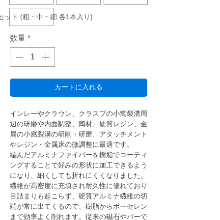
ット (粗・中・細 各1本入り)
数量
*
カートに入れる
インレーやクラウン、クラスプの小窩裂溝周
辺の研磨や内面調整、陶材、硬質レジン、金
属の小窩裂溝の研削・研磨、アタッチメント
やレジン・金属床の微調整に最適です。
編んだアルミナファイバーを樹脂でコーティ
ングすることで好みの形状に加工できるよう
になり、細くしても折れにくくなりました。
繊維が高密度に充填され耐久性に優れており
目詰まりも起こらず、硬質アルミナ繊維の切
端が常に出てくるので、樹脂からポーセレン
まで効率よく削れます。従来の磁石やバーで