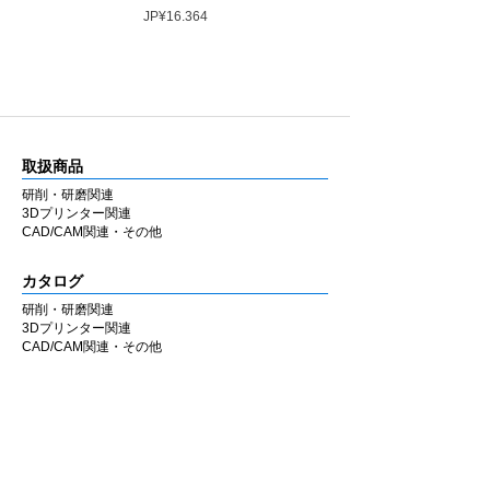
Harga
JP¥16.364
取扱商品
研削・研磨関連
3Dプリンター関連
CAD/CAM関連・その他
カタログ
研削・研磨関連
3Dプリンター関連
CAD/CAM関連・その他
会社情報
企業理念
私たちの歩み
​経営陣について
会社概要