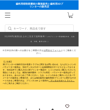
歯科用研削研磨材の製造販売と歯科用3Dプ
リンターの販売店
10,000円(税別)以上のご注文で送料無料！
(3Dプリンター関連機器本体、北海
道、沖縄、離島を除く)
※日本以外の国へのお届けをご希望の方は
お問合せフォーム
よりご連絡くだ
さい。
【ご注意】
3Dプリンターの操作方法や造形トラブルに関するお問い合わせ、ならびにレジンの
パラメーター提供は、当社デンタルサポート会員様限定のサービスとなっておりま
す。当社以外でご購入された3Dプリンター製品や、レジンのみをご購入いただいた
場合につきましては、個別の操作案内・トラブル対応・パラメーター提供は行って
おりません。
あらかじめご了承ください。なお、レジンのみをご購入いただきパラ
メーターの提供をご希望の方、または他社販売の歯科用3Dプリンターに関するサポ
ートのみをご希望の方は、プリンタ.com より提供の
「デンタルサポート ライト」
へのご加入をご検討ください。