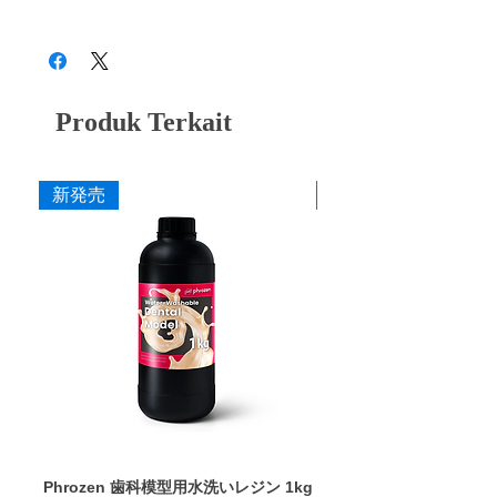
28B3X10005000001
Produk Terkait
新発売
新発売
Phrozen 歯科模型用水洗いレジン 1kg
Phrozen ジンジバマスク