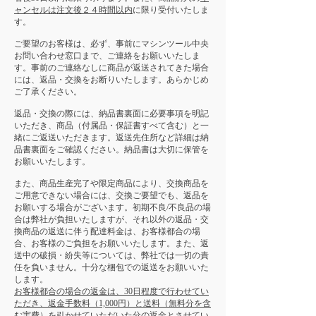
ャンセルは注文後２４時間以内
に限り受付いたしま
す。
ご要望のお客様は、必ず、事前にマシンツール中央
お問い合わせ窓口まで、ご連絡をお願いいたしま
す。事前のご連絡なしに商品が返送されてきた場合
には、返品・交換をお断りいたします。あらかじめ
ご了承ください。
返品・交換の際には、納品書裏面に必要事項を明記
いただき、商品（付属品・保証書すべて含む）と一
緒にご返送いただきます。返送先住所など詳細は納
品書裏面をご確認ください。納品書は大切に保管を
お願いいたします。
また、商品生産完了や限定商品により、交換商品を
ご用意できない場合には、交換ご要望でも、返品を
お願いする場合がございます。初期不良/不良品の場
合は弊社が負担いたしますが、それ以外の返品・交
換商品の返送に伴う配達料金は、お客様都合の場
合、お客様のご負担をお願いいたします。また、返
送中の破損・紛失等については、弊社では一切の責
任を負いません。十分な梱包での返送をお願いいた
します。
お客様都合の場合の返金は、30日程度で行わせてい
ただき、返金手数料（1,000円）と送料（無料分を含
む実費）を引かせていただいた分の返金とさせてい