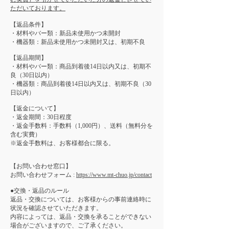
ただいております。
【返品条件】
・材料やバー類：新品未使用かつ未開封
・機器類：新品未使用かつ未開封又は、初期不良
【返品期間】
・材料やバー類：商品到着後14日以内又は、初期不
良（30日以内）
・機器類：商品到着後14日以内又は、初期不良（30
日以内）
【返金について】
・返金期間：30日程度
・返金手数料：手数料（1,000円）、送料（無料分を
含む実費）
※返金手数料は、お客様都合に限る。
【お問い合わせ窓口】
お問い合わせフォーム :
https://www.mt-chuo.jp/contact
●交換・返品のルール
返品・交換については、お客様からの事前連絡時に
状況を確認させていただきます。
内容によっては、返品・交換を承ることができない
場合がございますので、ご了承ください。