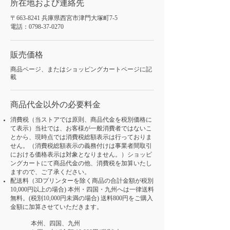
所在地および連絡先
〒663-8241 兵庫県西宮市津門大塚町7-5
電話：0798-37-0270
販売価格
商品ページ、またはショッピングカートページに記
載
商品代金以外の必要料金
消費税（当ストアでは原則、商品代金を税別価格に
て表示）当社では、お客様が一般消費者ではないこ
とから、現時点では消費税総額表示は行っておりま
せん。（消費税総額表示の義務付けは事業者間取引
における価格表示は対象となりません。）ショッピ
ングカートにて商品代金の他、消費税を加算いたし
ますので、ご了承ください。
配送料（3Dプリンターを除く商品の合計金額が税別
10,000円以上の場合) 本州・四国・九州へは一律送料
無料。(税別10,000円未満の場合) 送料800円をご購入
金額に加算させていただきます。
本州、四国、九州