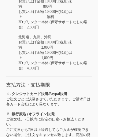
お買い上げ金額 10,000円(税別)未
満 800円
お買い上げ金額 10,000円(
税別)以
上 無料
3Dプリンター本体 (保守サポートなしの場
合) 2,500円
北海道、九州、沖縄
お買い上げ金額 10,000円(税別)未
満 2,000円
お買い上げ金額 10,000円(税別)以
上 1,000円
3Dプリンター本体 (保守サポートなしの場
合) 4,000円
支払方法・支払期限
１. クレジットカード決済/Paypal決済
ご注文ごとに決済させていただきます。ご請求日は
各カード会社により異なります。
２. 銀行振込 (オフライン決済)
ご注文後、7日以内に指定の口座へお振込くださ
い。
ご注文日から7日以上経過してもご入金が確認でき
ない場合、ご注文をキャンセル致します。商品の発