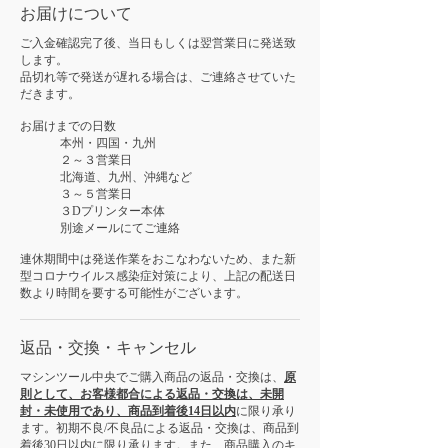
お届けについて
ご入金確認完了後、当日もしくは翌営業日に発送致
します。
品切れ等で発送が遅れる場合は、ご連絡させていた
だきます。
お届けまでの日数
本州・四国・九州
２～３営業日
北海道、九州、沖縄など
３～５営業日
３Dプリンター本体
別途メールにてご連絡
連休期間中は発送作業をおこなわないため、また新
型コロナウイルス感染症対策により、上記の配送日
数より時間を要する可能性がございます。
返品・交換・キャンセル
マシンツール中央でご購入商品の返品・交換は、
原
則として、お客様都合による返品・交換は、未開
封・未使用であり、商品到着後14日以内
に限り承り
ます。初期不良/不良品による返品・交換は、商品到
着後30日以内に限り承ります。また、商品購入の
キ