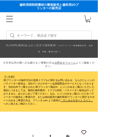
歯科用研削研磨材の製造販売と歯科用3Dプ
リンターの販売店
10,000円(税別)以上のご注文で送料無料！
(3Dプリンター関連機器本体、北海
道、沖縄、離島を除く)
※日本以外の国へのお届けをご希望の方は
お問合せフォーム
よりご連絡くだ
さい。
【ご注意】
3Dプリンターの操作方法や造形トラブルに関するお問い合わせ、ならびにレジンの
パラメーター提供は、当社デンタルサポート会員様限定のサービスとなっておりま
す。当社以外でご購入された3Dプリンター製品や、レジンのみをご購入いただいた
場合につきましては、個別の操作案内・トラブル対応・パラメーター提供は行って
おりません。
あらかじめご了承ください。なお、レジンのみをご購入いただきパラ
メーターの提供をご希望の方、または他社販売の歯科用3Dプリンターに関するサポ
ートのみをご希望の方は、プリンタ.com より提供の
「デンタルサポート ライト」
へのご加入をご検討ください。