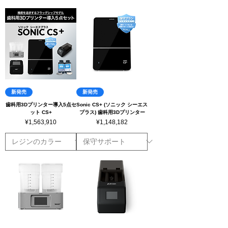
新発売
新発売
歯科用3Dプリンター導入5点セ
Sonic CS+ (ソニック シーエス
ット CS+
プラス) 歯科用3Dプリンター
ราคา
ราคา
¥1,563,910
¥1,148,182