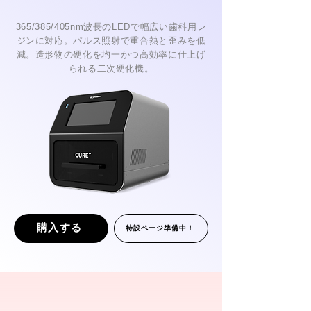
365/385/405nm波長のLEDで幅広い歯科用レ
ジンに対応。パルス照射で重合熱と歪みを低
減。造形物の硬化を均一かつ高効率に仕上げ
られる二次硬化機。
購入する
特設ページ準備中！