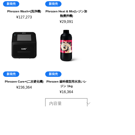
新発売
新発売
Phrozen Wash+(洗浄機)
Phrozen Heat & Mix(レジン加
熱攪拌機)
ราคา
¥127,273
ราคา
¥29,091
新発売
新発売
Phrozen Cure+(二次硬化機)
Phrozen 歯科模型用水洗いレ
ジン 1kg
ราคา
¥236,364
ราคา
¥16,364