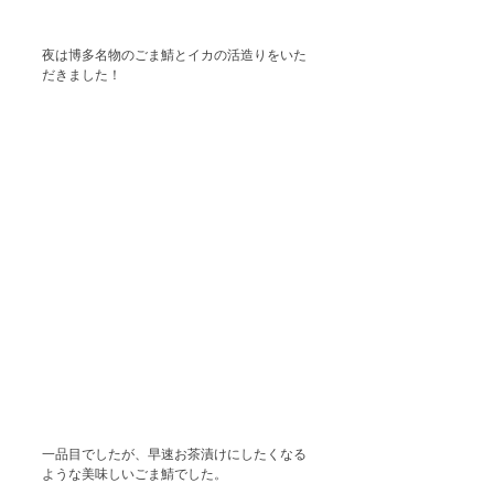
夜は博多名物のごま鯖とイカの活造りをいた
だきました！
一品目でしたが、早速お茶漬けにしたくなる
ような美味しいごま鯖でした。