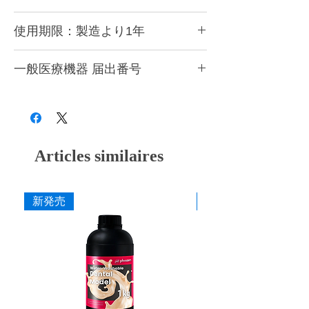
●
造形後は洗浄をして二次硬化をする必要が
こちらのページで洗浄方法を紹介していま
あります。
使用期限：製造より1年
す。
●
成分が分離しますので、必ずボトルをよく
https://www.xn--5ck4bxctb.com/support-
振って攪拌してからご使用ください。
使用期限は製造より1年に設定。
startguide
●
一般医療機器 届出番号
レジンタンクに充填してしばらく経ったレ
紫外線よる硬化反応が高くいため、開封後は
ジンはご使用前には必ず画用紙等を使って撹
できるだけ早くにお使いいただき、造形時以
28B3X10005000085
拌してください。
外はプリンターのカバーを必ず閉めてくださ
●
成分が混ざり造形不備が発生しますので、
い。
他種のレジンを充填したことのあるレジンタ
ンクは絶対に使用しないようにしてくださ
Articles similaires
い。
●
使用時には目や皮膚に付かないよう十分ご
注意ください。
●
ニトリルグローブ、ゴーグルを着用してご
新発売
新発売
使用ください。
●
必ず換気をしてご使用ください。
●
高温多湿を避け冷暗所(10～25℃)で保管し
てください。
●
廃棄時は各自治体の定める方法に従って処
理してください。