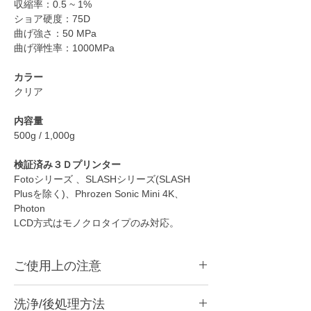
収縮率：0.5 ~ 1%
ショア硬度：75D
曲げ強さ：50 MPa
曲げ弾性率：1000MPa
カラー
クリア
内容量
500g / 1,000g
検証済み３Ｄプリンター
Fotoシリーズ 、SLASHシリーズ(SLASH
Plusを除く)、Phrozen Sonic Mini 4K、
Photon
LCD方式はモノクロタイプのみ対応。
ご使用上の注意
●
本商品は光造形3Dプリンター用のレジンで
洗浄/後処理方法
す。