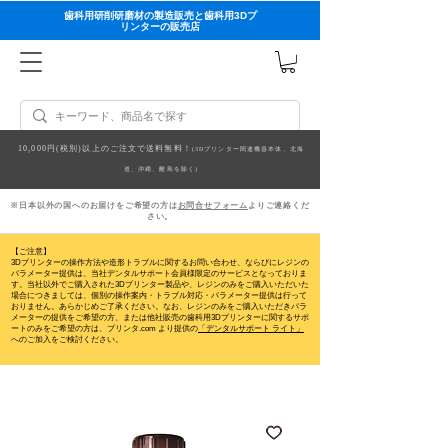
歯科用研削研磨材の製造販売と歯科用3Dプ
リンターの販売店
10,000円(税別)以上のご注文で送料無料！
(3Dプリンター関連機器本体、北海
道、沖縄、離島を除く)
※日本以外の国へのお届けをご希望の方は
お問合せフォーム
よりご連絡くだ
さい。
【ご注意】
3Dプリンターの操作方法や造形トラブルに関するお問い合わせ、ならびにレジンの
パラメーター提供は、当社デンタルサポート会員様限定のサービスとなっておりま
す。当社以外でご購入された3Dプリンター製品や、レジンのみをご購入いただいた
場合につきましては、個別の操作案内・トラブル対応・パラメーター提供は行って
おりません。
あらかじめご了承ください。なお、レジンのみをご購入いただきパラ
メーターの提供をご希望の方、または他社販売の歯科用3Dプリンターに関するサポ
ートのみをご希望の方は、プリンタ.com より提供の
「デンタルサポート ライト」
へのご加入をご検討ください。