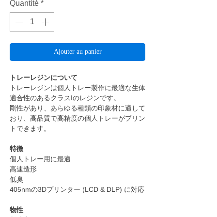
Quantité
*
Ajouter au panier
トレーレジンについて
トレーレジンは個人トレー製作に最適な生体
適合性のあるクラスIのレジンです。
剛性があり、あらゆる種類の印象材に適して
おり、高品質で高精度の個人トレーがプリン
トできます。
特徴
個人トレー用に最適
高速造形
低臭
405nmの3Dプリンター (LCD & DLP) に対応
物性