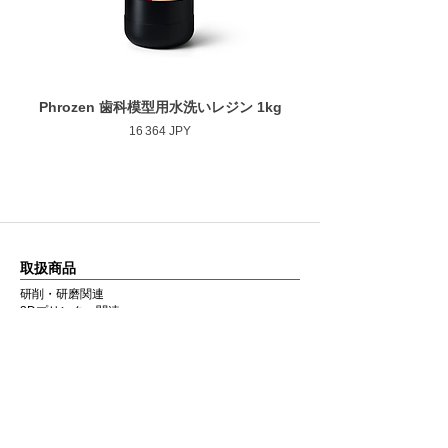
Phrozen 歯科模型用水洗いレジン 1kg
Phrozen ジンジバマスク
Prix
16 364 JPY
取扱商品
研削・研磨関連
3Dプリンター関連
CAD/CAM関連・その他
カタログ
研削・研磨関連
3Dプリンター関連
CAD/CAM関連・その他