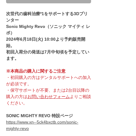
次世代の歯科治療*1をサポートする3Dプリ
ンター
Sonic Mighty Revo（ソニック マイティ レ
ボ）
2024年6月18日(火) 10:00より予約販売開
始。
初回入荷分の発送は7月中旬頃を予定してい
ます。
※本商品の購入に関するご注意
・初回購入の方はデンタルサポートへの加入
が必須です。
・保守サポートが不要、または2台目以降の
購入の方は
お問い合わせフォーム
よりご相談
ください。
SONIC MIGHTY REVO 特設ページ
https://www.xn--5ck4bxctb.com/sonic-
mighty-revo