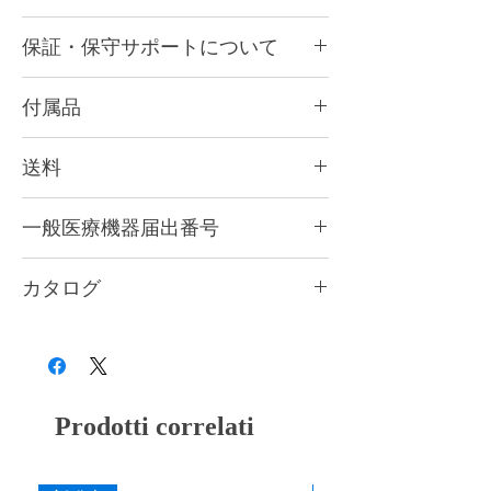
当社で遂にPhrozen(フローズン)社製品の取
保証・保守サポートについて
扱いを開始！記念すべき第１号機がこの
「SONIC MIGHTY REVO (ソニック マイテ
■ 保証
ィ レボ)」。
付属品
１年間のメーカー保証が付属します。修理サ
注目の新機能が全部入り。スマホでプリント
ポートが受けられます。
状況を確認できる機能、造形ミスや残留異物
日本語マニュアル、ACアダプター(PSE認証
をスマートに検出する機能により、トラブル
送料
取得済み)、スクレイパー、修理用工具
■ 保守サポート
の早期発見と遠隔での管理とが可能になりま
初回購入の方はデンタル用の保守サポート
全国一律 送料無料！
した。さらに、温度維持ヒーター搭載で造形
本品にレジン、レジン洗浄用アルコールは付
「2年間デンタルサポート」の同時加入が必
一般医療機器届出番号
※2台目購入の場合は3,000円となります 。
精度・成功率向上。オートレベリング機能で
属していません。
須となります。
歯科業界に50年近く精通し
(北海道、沖縄、離島は4,000円)
水平出しがより簡単にできるようになりまし
対応レジンはこちら↓
39B2X10004000071
ており、3Dプリンター販売の実績と経験を
た。これだけの機能が搭載した最新機種を、
https://www.xn--5ck4bxctb.com/materials
カタログ
もとに、3Dプリンター初心者の歯科医院様/
できる限りお求めやすい価格でご提供できる
レジン洗浄用アルコールはこちら↓
歯科技工所様でも安心して利用していただけ
よう努めました。
こちらからご覧いただけます
https://www.xn--5ck4bxctb.com/product-
る使い方サポートの保守サービスをご提供し
本商品はデンタル向けの保守サポート体制も
page/etacohol7
ます。
万全に整え、医療機器として販売しておりま
※2台目以降の購入の方はお問い合わせフォ
す。
ームよりご相談ください。
Prodotti correlati