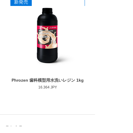
新発売
新発売
Phrozen 歯科模型用水洗いレジン 1kg
Phrozen ジンジバマスク
Prezzo
16.364 JPY
取扱商品