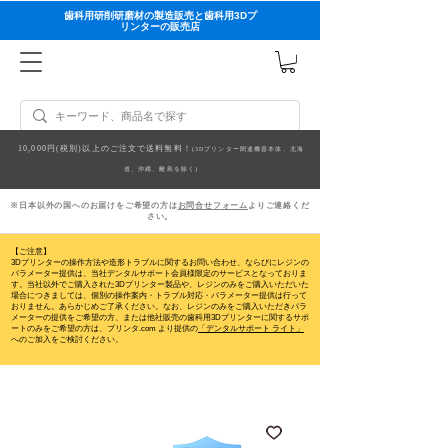
歯科用研削研磨材の製造販売と歯科用3Dプ
リンターの販売店
10,000円(税別)以上のご注文で送料無料！
(3Dプリンター関連機器本体、北海
道、沖縄、離島を除く)
※日本以外の国へのお届けをご希望の方は
お問合せフォーム
よりご連絡くだ
さい。
【ご注意】
3Dプリンターの操作方法や造形トラブルに関するお問い合わせ、ならびにレジンの
パラメーター提供は、当社デンタルサポート会員様限定のサービスとなっておりま
す。当社以外でご購入された3Dプリンター製品や、レジンのみをご購入いただいた
場合につきましては、個別の操作案内・トラブル対応・パラメーター提供は行って
おりません。
あらかじめご了承ください。なお、レジンのみをご購入いただきパラ
メーターの提供をご希望の方、または他社販売の歯科用3Dプリンターに関するサポ
ートのみをご希望の方は、プリンタ.com より提供の
「デンタルサポート ライト」
へのご加入をご検討ください。