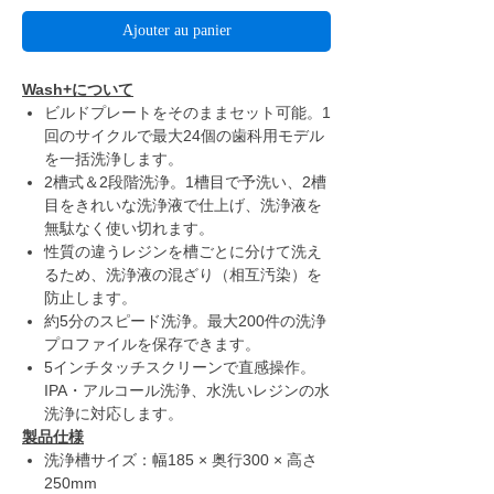
Ajouter au panier
Wash+について
ビルドプレートをそのままセット可能。1
回のサイクルで最大24個の歯科用モデル
を一括洗浄します。
2槽式＆2段階洗浄。1槽目で予洗い、2槽
目をきれいな洗浄液で仕上げ、洗浄液を
無駄なく使い切れます。
性質の違うレジンを槽ごとに分けて洗え
るため、洗浄液の混ざり（相互汚染）を
防止します。
約5分のスピード洗浄。最大200件の洗浄
プロファイルを保存できます。
5インチタッチスクリーンで直感操作。
IPA・アルコール洗浄、水洗いレジンの水
洗浄に対応します。
製品仕様
洗浄槽サイズ：幅185 × 奥行300 × 高さ
250mm