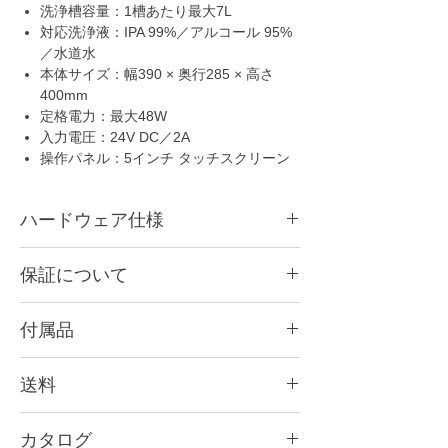
洗浄槽容量：1槽あたり最大7L
対応洗浄液：IPA 99%／アルコール 95%
／水道水
本体サイズ：幅390 × 奥行285 × 高さ
400mm
定格電力：最大48W
入力電圧：24V DC／2A
操作パネル：5インチ タッチスクリーン
ハードウェア仕様
本体サイズ：幅390 x 奥行285 x 高さ400
保証について
mm
洗浄槽サイズ：幅185 x 奥行300 x 高さ250
１年間のメーカー保証が付属します。
mm
付属品
洗浄槽容量：最大7L
対応洗浄液：IPA 99%／アルコール 95%／水
取扱説明書、洗浄バケツ、洗浄カゴ、電源ア
道水
送料
ダプタ
定格電力：最大48W
本州、四国、九州：1,200円
入力電圧：DC24V/2A
カタログ
北海道、沖縄：2,000円