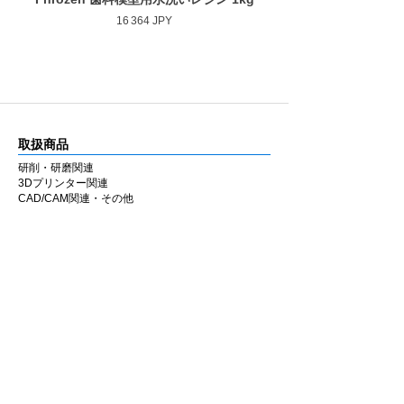
Prix
16 364 JPY
取扱商品
研削・研磨関連
3Dプリンター関連
CAD/CAM関連・その他
カタログ
研削・研磨関連
3Dプリンター関連
CAD/CAM関連・その他
会社情報
企業理念
私たちの歩み
​経営陣について