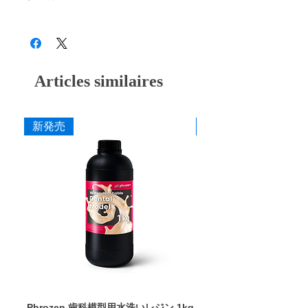
こちらからご覧いただけます
Articles similaires
新発売
新発売
Phrozen 歯科模型用水洗いレジン 1kg
Phrozen ジンジバマスク