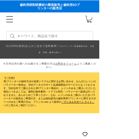
歯科用研削研磨材の製造販売と歯科用3Dプ
リンターの販売店
10,000円(税別)以上のご注文で送料無料！
(3Dプリンター関連機器本体、北海
道、沖縄、離島を除く)
※日本以外の国へのお届けをご希望の方は
お問合せフォーム
よりご連絡くだ
さい。
【ご注意】
3Dプリンターの操作方法や造形トラブルに関するお問い合わせ、ならびにレジンの
パラメーター提供は、当社デンタルサポート会員様限定のサービスとなっておりま
す。当社以外でご購入された3Dプリンター製品や、レジンのみをご購入いただいた
場合につきましては、個別の操作案内・トラブル対応・パラメーター提供は行って
おりません。
あらかじめご了承ください。なお、レジンのみをご購入いただきパラ
メーターの提供をご希望の方、または他社販売の歯科用3Dプリンターに関するサポ
ートのみをご希望の方は、プリンタ.com より提供の
「デンタルサポート ライト」
へのご加入をご検討ください。