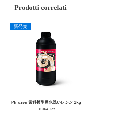
・S25 F (粗艶) パープル
現。西宮市にある自社工場で製造している研
Prodotti correlati
・S25 SF (細艶) イエロー
削・研磨バーです。
作業部径φ : 25.0mm
詳細はこちら(ペルーラダイヤ特設サイト)
新発売
新発売
作業部厚さ : 2.0mm
カタログ
最大回転数 : 10,000rpm
添付文書
Phrozen 歯科模型用水洗いレジン 1kg
Phrozen ジンジバマスク
Prezzo
16.364 JPY