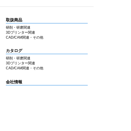
取扱商品
研削・研磨関連
3Dプリンター関連
CAD/CAM関連・その他
カタログ
研削・研磨関連
3Dプリンター関連
CAD/CAM関連・その他
会社情報
企業理念
私たちの歩み
​経営陣について
会社概要
​販売店
​お知らせ
お知らせ