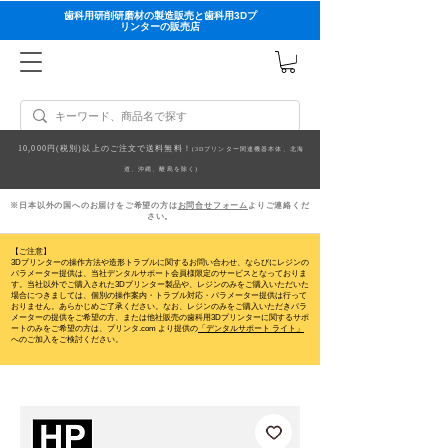
歯科用研削研磨材の製造販売と歯科用3Dプ
リンターの販売店
10,000円(税別)以上のご注文で送料無料！
(3Dプリンター関連機器本体、北海
道、沖縄、離島を除く)
※日本以外の国へのお届けをご希望の方は
お問合せフォーム
よりご連絡くだ
さい。
【ご注意】
3Dプリンターの操作方法や造形トラブルに関するお問い合わせ、ならびにレジンの
パラメーター提供は、当社デンタルサポート会員様限定のサービスとなっておりま
す。当社以外でご購入された3Dプリンター製品や、レジンのみをご購入いただいた
場合につきましては、個別の操作案内・トラブル対応・パラメーター提供は行って
おりません。
あらかじめご了承ください。なお、レジンのみをご購入いただきパラ
メーターの提供をご希望の方、または他社販売の歯科用3Dプリンターに関するサポ
ートのみをご希望の方は、プリンタ.com より提供の
「デンタルサポート ライト」
へのご加入をご検討ください。