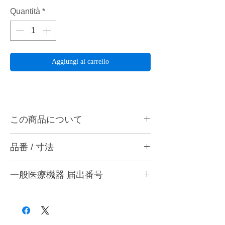
Quantità
*
Aggiungi al carrello
この商品について
ペルーラダイヤ S25は歯冠全体の形態付与
品番 / 寸法
やマージン部の研削に最適です。ハンドピー
ス用。
・S25 HC (極粗) ブラック
一般医療機器 届出番号
・S25 HM (粗) グレー
ペルーラダイヤとは・・・
・S25 C (粗) ワインレッド
表層部から中心部までダイヤモンド粒子をゴ
28B3X10005000006
・S25 MC (中粗) ブラウン
ムで柔らかく、特殊処理技術により絶妙なバ
・S25 M (中) ブルー
ランスで接着することで、優れた研削力と芯
・S25 MF (細) グリーン
の最後まで安心して使える耐久性の両立を実