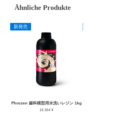
・S25 F (粗艶) パープル
現。西宮市にある自社工場で製造している研
Ähnliche Produkte
・S25 SF (細艶) イエロー
削・研磨バーです。
作業部径φ : 25.0mm
詳細はこちら(ペルーラダイヤ特設サイト)
新発売
新発売
作業部厚さ : 2.0mm
カタログ
最大回転数 : 10,000rpm
添付文書
Phrozen 歯科模型用水洗いレジン 1kg
Phrozen ジンジバマスク
Preis
16.364 ¥