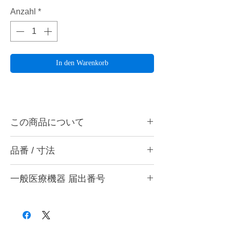
Anzahl
*
In den Warenkorb
この商品について
ペルーラダイヤ S25は歯冠全体の形態付与
品番 / 寸法
やマージン部の研削に最適です。ハンドピー
ス用。
・S25 HC (極粗) ブラック
一般医療機器 届出番号
・S25 HM (粗) グレー
ペルーラダイヤとは・・・
・S25 C (粗) ワインレッド
表層部から中心部までダイヤモンド粒子をゴ
28B3X10005000006
・S25 MC (中粗) ブラウン
ムで柔らかく、特殊処理技術により絶妙なバ
・S25 M (中) ブルー
ランスで接着することで、優れた研削力と芯
・S25 MF (細) グリーン
の最後まで安心して使える耐久性の両立を実