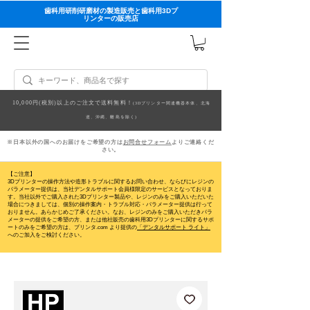
歯科用研削研磨材の製造販売と歯科用3Dプ
リンターの販売店
10,000円(税別)以上のご注文で送料無料！
(3Dプリンター関連機器本体、北海
道、沖縄、離島を除く)
※日本以外の国へのお届けをご希望の方は
お問合せフォーム
よりご連絡くだ
さい。
【ご注意】
3Dプリンターの操作方法や造形トラブルに関するお問い合わせ、ならびにレジンの
パラメーター提供は、当社デンタルサポート会員様限定のサービスとなっておりま
す。当社以外でご購入された3Dプリンター製品や、レジンのみをご購入いただいた
場合につきましては、個別の操作案内・トラブル対応・パラメーター提供は行って
おりません。
あらかじめご了承ください。なお、レジンのみをご購入いただきパラ
メーターの提供をご希望の方、または他社販売の歯科用3Dプリンターに関するサポ
ートのみをご希望の方は、プリンタ.com より提供の
「デンタルサポート ライト」
へのご加入をご検討ください。