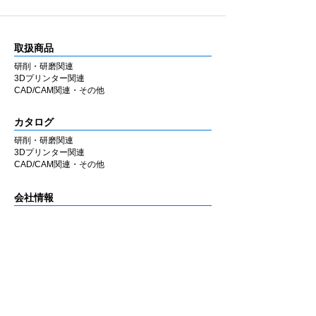
取扱商品
研削・研磨関連
3Dプリンター関連
CAD/CAM関連・その他
カタログ
研削・研磨関連
3Dプリンター関連
CAD/CAM関連・その他
会社情報
企業理念
私たちの歩み
​経営陣について
会社概要
​販売店
​お知らせ
お知らせ