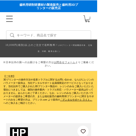
歯科用研削研磨材の製造販売と歯科用3Dプ
リンターの販売店
10,000円(税別)以上のご注文で送料無料！
(3Dプリンター関連機器本体、北海
道、沖縄、離島を除く)
※日本以外の国へのお届けをご希望の方は
お問合せフォーム
よりご連絡くだ
さい。
【ご注意】
3Dプリンターの操作方法や造形トラブルに関するお問い合わせ、ならびにレジンの
パラメーター提供は、当社デンタルサポート会員様限定のサービスとなっておりま
す。当社以外でご購入された3Dプリンター製品や、レジンのみをご購入いただいた
場合につきましては、個別の操作案内・トラブル対応・パラメーター提供は行って
おりません。
あらかじめご了承ください。なお、レジンのみをご購入いただきパラ
メーターの提供をご希望の方、または他社販売の歯科用3Dプリンターに関するサポ
ートのみをご希望の方は、プリンタ.com より提供の
「デンタルサポート ライト」
へのご加入をご検討ください。