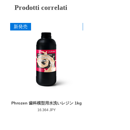
削・研磨バーです。
Prodotti correlati
作業部径φ : 20.0mm
作業部厚さ : 1.2mm
詳細はこちら(ペルーラダイヤ特設サイト)
最大回転数 : 15,000rpm
カタログ
新発売
新発売
添付文書
Phrozen 歯科模型用水洗いレジン 1kg
Phrozen ジンジバマスク
Prezzo
16.364 JPY