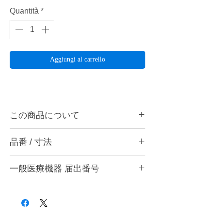
Quantità
*
Aggiungi al carrello
この商品について
ペルーラダイヤ S20は隣接面、歯間乳頭部
品番 / 寸法
の研削に最適です。ハンドピース用。
・S20 HC (極粗) ブラック
ペルーラダイヤとは・・・
一般医療機器 届出番号
・S20 HM (粗) グレー
表層部から中心部までダイヤモンド粒子をゴ
・S20 MC (中粗) ブラウン
ムで柔らかく、特殊処理技術により絶妙なバ
28B3X10005000006
・S20 M (中) ワインレッド
ランスで接着することで、優れた研削力と芯
・S20 F (粗艶) パープル
の最後まで安心して使える耐久性の両立を実
・S20 SF (細艶) イエロー
現。西宮市にある自社工場で製造している研