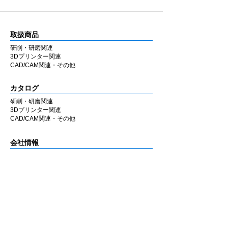
取扱商品
研削・研磨関連
3Dプリンター関連
CAD/CAM関連・その他
カタログ
研削・研磨関連
3Dプリンター関連
CAD/CAM関連・その他
会社情報
企業理念
私たちの歩み
​経営陣について
会社概要
​販売店
​お知らせ
お知らせ