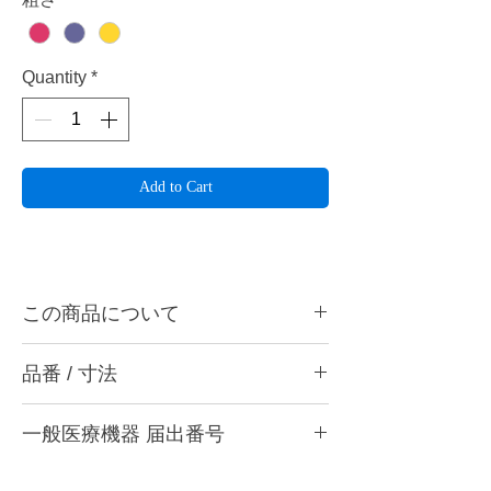
Quantity
*
Add to Cart
この商品について
ペルーラダイヤ S12は歯間乳頭部の研削、
品番 / 寸法
研磨やグルーブの研削、研磨に最適です。ハ
ンドピース用。
・S12 M (中) ワインレッド
一般医療機器 届出番号
・S12 F (粗艶) パープル
ペルーラダイヤとは・・・
・S12 SF (細艶) イエロー
表層部から中心部までダイヤモンド粒子をゴ
28B3X10005000006