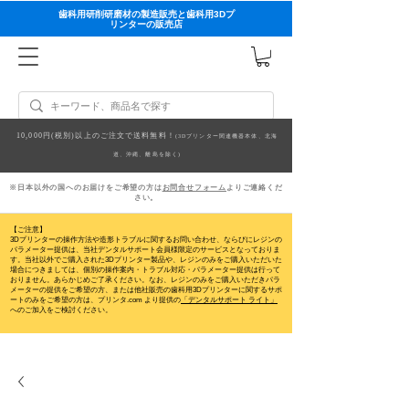
歯科用研削研磨材の製造販売と歯科用3Dプ
リンターの販売店
10,000円(税別)以上のご注文で送料無料！
(3Dプリンター関連機器本体、北海
道、沖縄、離島を除く)
※日本以外の国へのお届けをご希望の方は
お問合せフォーム
よりご連絡くだ
さい。
【ご注意】
3Dプリンターの操作方法や造形トラブルに関するお問い合わせ、ならびにレジンの
パラメーター提供は、当社デンタルサポート会員様限定のサービスとなっておりま
す。当社以外でご購入された3Dプリンター製品や、レジンのみをご購入いただいた
場合につきましては、個別の操作案内・トラブル対応・パラメーター提供は行って
おりません。
あらかじめご了承ください。なお、レジンのみをご購入いただきパラ
メーターの提供をご希望の方、または他社販売の歯科用3Dプリンターに関するサポ
ートのみをご希望の方は、プリンタ.com より提供の
「デンタルサポート ライト」
へのご加入をご検討ください。