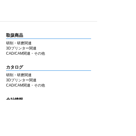
取扱商品
研削・研磨関連
3Dプリンター関連
CAD/CAM関連・その他
カタログ
研削・研磨関連
3Dプリンター関連
CAD/CAM関連・その他
会社情報
企業理念
私たちの歩み
​経営陣について
会社概要
​販売店