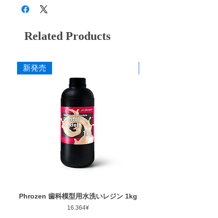
ムで柔らかく、特殊処理技術により絶妙なバ
作業部径φ : 12.0mm
ランスで接着することで、優れた研削力と芯
作業部厚さ : 1.0mm
の最後まで安心して使える耐久性の両立を実
最大回転数 : 20,000rpm
現。西宮市にある自社工場で製造している研
Related Products
削・研磨バーです。
詳細はこちら(ペルーラダイヤ特設サイト)
新発売
新発売
カタログ
添付文書
Phrozen 歯科模型用水洗いレジン 1kg
Phrozen ジンジバマスク
Price
16.364¥