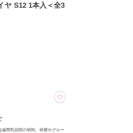
ヤ S12 1本入＜全3
s
て
2は歯間乳頭部の研削、研磨やグルー