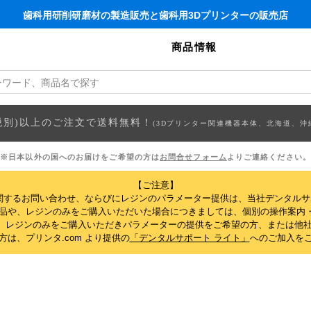
歯科用研削研磨材の製造販売と歯科用3Dプリンターの販売店
商品情報
円(税別)以上のご注文で送料無料！
(3Dプリンター関連機器本体、北海道、沖
※日本以外の国へのお届けをご希望の方は
お問合せフォーム
よりご連絡ください。
【ご注意】
関するお問い合わせ、ならびにレジンのパラメーター提供は、当社デンタル
製品や、レジンのみをご購入いただいた場合につきましては、個別の操作案内
、レジンのみをご購入いただきパラメーターの提供をご希望の方、または他社
は、プリンタ.com より提供の
「デンタルサポート ライト」
へのご加入を