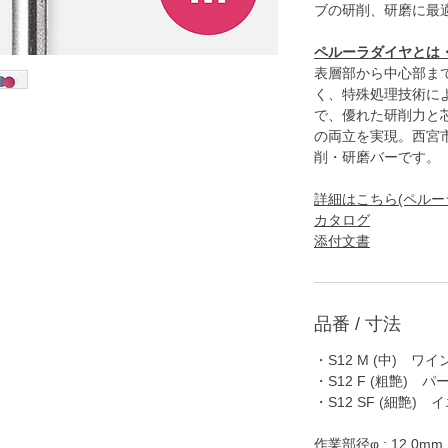
ブの研削、研磨に最
ペルーラダイヤとは
表層部から中心部ま
く、特殊処理技術に
で、優れた研削力と
の両立を実現。西宮
削・研磨バーです。
詳細はこちら(ペルー
カタログ
添付文書
品番 / 寸法
・S12 M (中) ワ
・S12 F (粗艶) パ
・S12 SF (細艶) 
作業部径φ : 12.0mm