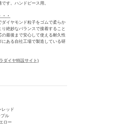
適です。ハンドピース用。
・・・
でダイヤモンド粒子をゴムで柔らか
より絶妙なバランスで接着すること
芯の最後まで安心して使える耐久性
市にある自社工場で製造している研
ラダイヤ特設サイト)
インレッド
ープル
イエロー