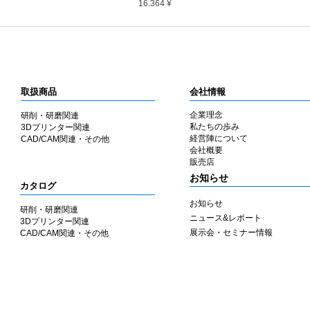
Preis
16.364 ¥
取扱商品
会社情報
企業理念
研削・研磨関連
私たちの歩み
3Dプリンター関連
​経営陣について
CAD/CAM関連・その他
会社概要
​販売店
​お知らせ
カタログ
お知らせ
研削・研磨関連
ニュース&レポート
3Dプリンター関連
展示会・セミナー情報
CAD/CAM関連・その他