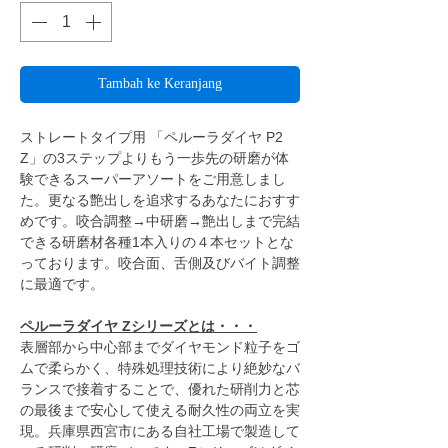
Tambah ke Keranjang
ストレートタイプ用 「ペルーラダイヤ P2
Z」の3ステップよりもう一歩先の研磨が体
験できるスーパーアソートをご用意しまし
た。更なる艶出しを追求するあなたにおすす
めです。咬合調整→中研磨→艶出しまで完結
できる研磨材各種1本入りの４本セットとな
っております。咬合面、舌側及びバイト調整
に最適です。
ペルーラダイヤ Zシリーズとは・・・
表層部から中心部までダイヤモンド粒子をゴ
ムで柔らかく、特殊処理技術により絶妙なバ
ランスで接着することで、優れた研削力と芯
の最後まで安心して使える耐久性の両立を実
現。兵庫県西宮市にある自社工場で製造して