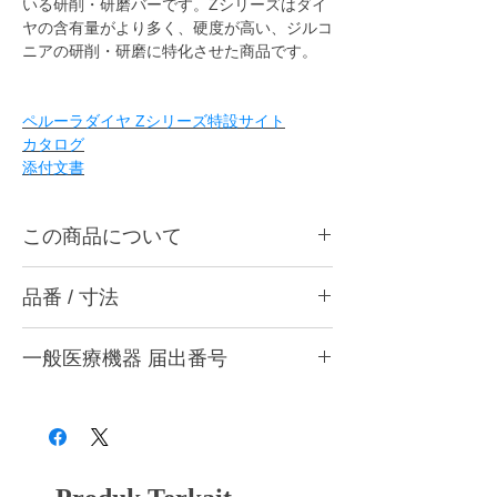
いる研削・研磨バーです。Zシリーズはダイ
ヤの含有量がより多く、硬度が高い、ジルコ
ニアの研削・研磨に特化させた商品です。
ペルーラダイヤ Zシリーズ特設サイト
カタログ
添付文書
この商品について
ペルーラダイヤ P2 Zは咬合面、舌側及びバ
品番 / 寸法
イト調整に最適です。ハンドピース用。
・P2 Z-M (粗) 灰
ペルーラダイヤ Zシリーズとは・・・
一般医療機器 届出番号
・P2 Z-F (中) 赤紫
表層部から中心部までダイヤモンド粒子をゴ
・P2 Z-S (粗艶) 桃
ムで柔らかく、特殊処理技術により絶妙なバ
28B3X10005000006
・P2 Z-SF (細艶) 黄
ランスで接着することで、優れた研削力と芯
の最後まで安心して使える耐久性の両立を実
作業部径φ : 2.0mm
現。兵庫県西宮市にある自社工場で製造して
作業部厚さ : 1.5mm
いる研削・研磨バーです。Zシリーズはダイ