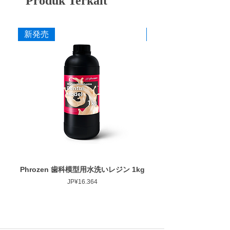
Produk Terkait
最大回転数 : 30,000rpm
ヤの含有量がより多く、硬度が高い、ジルコ
ニアの研削・研磨に特化させた商品です。
新発売
新発売
詳細はこちら(ペルーラダイヤ特設サイト)
カタログ
添付文書
Phrozen 歯科模型用水洗いレジン 1kg
Phrozen ジンジバマスク
Harga
JP¥16.364