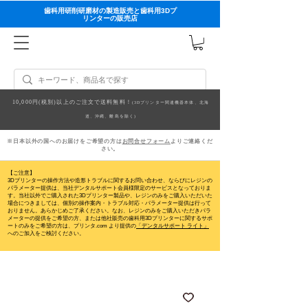
歯科用研削研磨材の製造販売と歯科用3Dプ
リンターの販売店
10,000円(税別)以上のご注文で送料無料！
(3Dプリンター関連機器本体、北海
道、沖縄、離島を除く)
※日本以外の国へのお届けをご希望の方は
お問合せフォーム
よりご連絡くだ
さい。
【ご注意】
3Dプリンターの操作方法や造形トラブルに関するお問い合わせ、ならびにレジンの
パラメーター提供は、当社デンタルサポート会員様限定のサービスとなっておりま
す。当社以外でご購入された3Dプリンター製品や、レジンのみをご購入いただいた
場合につきましては、個別の操作案内・トラブル対応・パラメーター提供は行って
おりません。
あらかじめご了承ください。なお、レジンのみをご購入いただきパラ
メーターの提供をご希望の方、または他社販売の歯科用3Dプリンターに関するサポ
ートのみをご希望の方は、プリンタ.com より提供の
「デンタルサポート ライト」
へのご加入をご検討ください。