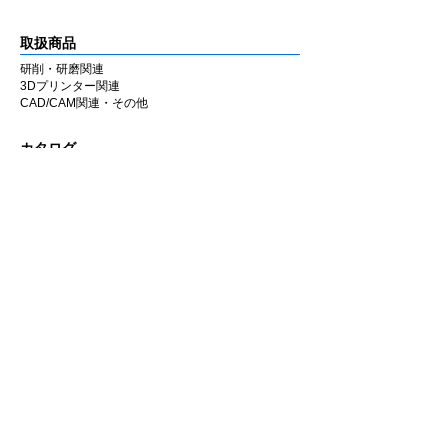
取扱商品
研削・研磨関連
3Dプリンター関連
CAD/CAM関連・その他
カタログ
研削・研磨関連
3Dプリンター関連
CAD/CAM関連・その他
会社情報
企業理念
私たちの歩み
​経営陣について
会社概要
​販売店
​お知らせ
お知らせ
ニュース&レポート