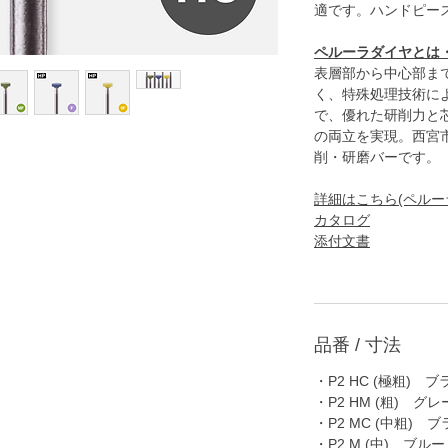
適です。ハンドピー
ペルーラダイヤとは
表層部から中心部ま
く、特殊処理技術に
で、優れた研削力と
の両立を実現。西宮
削・研磨バーです。
詳細はこちら(ペルー
カタログ
添付文書
品番 / 寸法
・P2 HC (極粗) 
・P2 HM (粗) グレ
・P2 MC (中粗)
・P2 M (中) ブルー