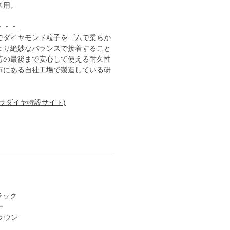
ス用。
・・・
でダイヤモンド粒子をゴムで柔らか
より絶妙なバランスで接着すること
芯の最後まで安心して使える耐久性
市にある自社工場で製造している研
ラダイヤ特設サイト)
ブラック
ー
 ブラウン