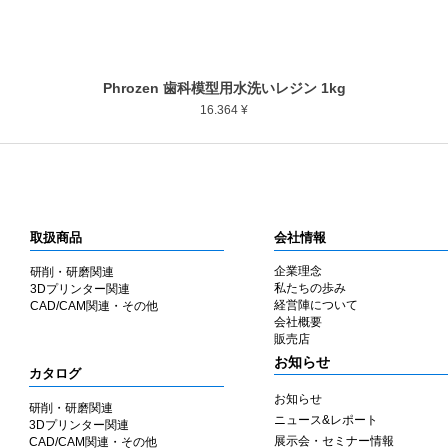
Phrozen 歯科模型用水洗いレジン 1kg
Schnellansicht
Preis
16.364 ¥
取扱商品
会社情報
企業理念
研削・研磨関連
私たちの歩み
3Dプリンター関連
​経営陣について
CAD/CAM関連・その他
会社概要
​販売店
​お知らせ
カタログ
お知らせ
研削・研磨関連
ニュース&レポート
3Dプリンター関連
展示会・セミナー情報
CAD/CAM関連・その他