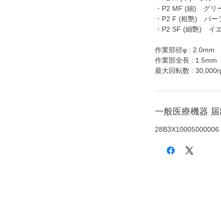
・P2 MF (細) グリ
・P2 F (粗艶) パ
・P2 SF (細艶) 
作業部径φ : 2.0mm
作業部全長 : 1.5mm
最大回転数 : 30,000r
一般医療機器 
28B3X10005000006