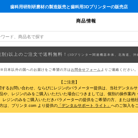
歯科用研削研磨材の製造販売と歯科用3Dプリンターの販売店
商品情報
円(税別)以上のご注文で送料無料！
(3Dプリンター関連機器本体、北海道、沖
※日本以外の国へのお届けをご希望の方は
お問合せフォーム
よりご連絡ください。
【ご注意】
関するお問い合わせ、ならびにレジンのパラメーター提供は、当社デンタル
製品や、レジンのみをご購入いただいた場合につきましては、個別の操作案内
、レジンのみをご購入いただきパラメーターの提供をご希望の方、または他社
は、プリンタ.com より提供の
「デンタルサポート ライト」
へのご加入を