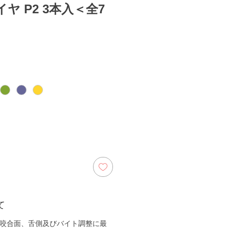
ヤ P2 3本入＜全7
s
て
は咬合面、舌側及びバイト調整に最