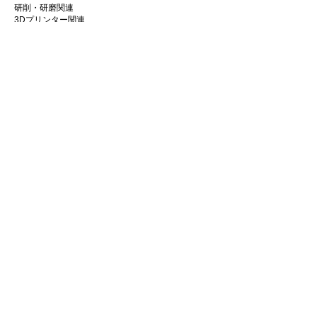
ジルコニア
の調整・研磨には
Zシリーズ
、
研削・研磨関連
3Dプリンター関連
セラミック・二ケイ酸リチウム・CAD/CAM
CAD/CAM関連・その他
冠・硬質レジン
には
セラミックシリーズ
の使
用を推奨します。
会社情報
材料に応じてシリーズを使い分けることで、
安定した作業性と仕上がりが得られます。
企業理念
私たちの歩み
​経営陣について
会社概要
​販売店
​お知らせ
お知らせ
ニュース&レポート
展示会・セミナー情報
お問い合わせ
お問い合わせフォーム
マイページ
ショッピングカート