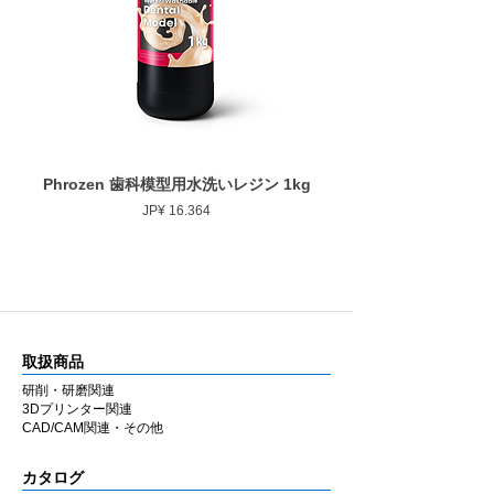
最大回転数
20,000rpm
ゴムの弾性を活かした設計により研磨時のブ
レを抑え、経験に左右されにくい均一な仕上
がりを得やすくしています。
■ 幅広い補綴物に対応
用途に応じて選択できるよう、形状・粒度
（粗さ）・硬度のバリエーションを豊富に用
意しています。
Phrozen 歯科模型用水洗いレジン 1kg
Phrozen ジンジバマスク
ジルコニア・セラミック・CAD/CAM・硬質
Prijs
JP¥ 16.364
レジンなど各種補綴物の調整・研磨に使用で
きます。
ラボ・チェアのどちらでも同様の感覚で使用
できるよう設計しています。
■ 国内製造
取扱商品
兵庫県西宮市の自社工場にて製造していま
す。MADE IN JAPAN の品質にこだわり、安
研削・研磨関連
3Dプリンター関連
定した性能と均一な仕上がりを追求していま
CAD/CAM関連・その他
す。
カタログ
■ 材料別推奨シリーズ