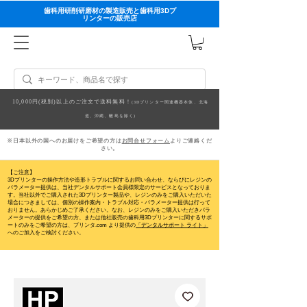
歯科用研削研磨材の製造販売と歯科用3Dプ
リンターの販売店
10,000円(税別)以上のご注文で送料無料！
(3Dプリンター関連機器本体、北海
道、沖縄、離島を除く)
※日本以外の国へのお届けをご希望の方は
お問合せフォーム
よりご連絡くだ
さい。
【ご注意】
3Dプリンターの操作方法や造形トラブルに関するお問い合わせ、ならびにレジンの
パラメーター提供は、当社デンタルサポート会員様限定のサービスとなっておりま
す。当社以外でご購入された3Dプリンター製品や、レジンのみをご購入いただいた
場合につきましては、個別の操作案内・トラブル対応・パラメーター提供は行って
おりません。
あらかじめご了承ください。なお、レジンのみをご購入いただきパラ
メーターの提供をご希望の方、または他社販売の歯科用3Dプリンターに関するサポ
ートのみをご希望の方は、プリンタ.com より提供の
「デンタルサポート ライト」
へのご加入をご検討ください。