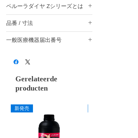
ペルーラダイヤについて
ペルーラダイヤ Zシリーズとは
ゴムとダイヤモンドを融合した独自製法によ
り、形態修正から研磨仕上げまで安定した作
ペルーラダイヤ Zシリーズについて
業性を実現する歯科用研削・研磨バーです。
品番 / 寸法
ジルコニアなど高強度材料の調整・研削・研
歯科医院と歯科技工所の両方で使用できる品
磨に適した高硬度タイプです。ダイヤモンド
質を追求し、共通の仕上がり基準で使用でき
P12 Z トライアソート (ZM・ZF・ZS 各1本
含有量を多くした設計とし、硬い材料に対し
る設計としています。形状・粒度（粗さ）・
一般医療機器届出番号
入)
ても安定した研削性が得られるよう硬度バラ
硬度の豊富なバリエーションを用意し、用途
ンスを調整しています。
品番
粗さ
色
28B3X10005000006
や材料に応じて最適な研削・研磨工程を行う
形態修正・咬合調整から粗研磨・中研磨・仕
ことができます。
上げ研磨まで対応し、粒度の選択により最終
P12 ZM
粗
灰
艶出しまで行うことができます。
■ 耐久性に配慮した設計
P12 ZF
中
赤紫
Gerelateerde
ダイヤモンドを配合した構造により摩耗を抑
え、長時間の使用でも安定した研削力を維持
producten
P12 ZS
粗艶
桃
できるよう設計しています。
■ 作業効率に配慮した研削性
寸法
新発売
新発売
適度な研削力により少ない力でも操作しやす
作業部径φ
12.0mm
く、形態修正から仕上げまでスムーズな作業
を行えます。
作業部全長
2.0mm
■ 安定した仕上がり