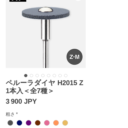
ペルーラダイヤ H2015 Z
1本入＜全7種＞
Prix
3 900 JPY
粗さ
*