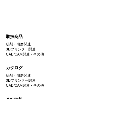
日本製の高い品質
自社工場の職人によりひとつひとつ丁寧に作
り、手に取って品質管理をしています。大量
生産には向かない生産方法ですが患者と技術
者(歯科医師/歯科技工師)のための製品という
取扱商品
信念の上ひとつひとつの品質に妥協をしませ
ん。
研削・研磨関連
3Dプリンター関連
CAD/CAM関連・その他
カタログ
研削・研磨関連
3Dプリンター関連
CAD/CAM関連・その他
会社情報
企業理念
私たちの歩み
​経営陣について
会社概要
​販売店