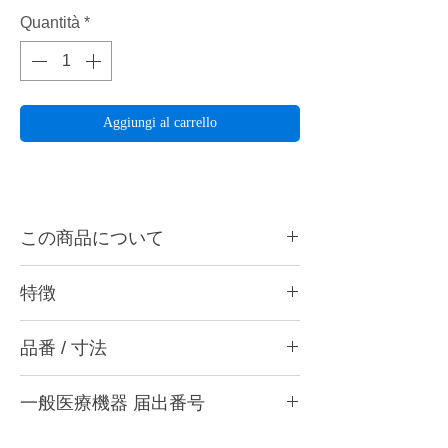
Quantità
*
Aggiungi al carrello
この商品について
表層部から中心部までダイヤモンド粒子をゴ
特徴
ムで柔らかく、弊社の特殊処理技術により絶
妙なバランスで接着することで、優れた研削
ナノレベルの研磨が誰にでも
力と芯の最後まで安心して使える耐久性の両
品番 / 寸法
ナノレベルの研磨面では、プラークの付着を
立を実現しました。
抑制して対合歯への影響が非常に少なくなり
・H2015 HC (極粗) ブラック
ます。 そのため、約1秒の接触で素早く、簡
詳細はこちら(ペルーラダイヤ特設サイト)
一般医療機器 届出番号
・H2015 HM (粗) グレー
単に3ステップでナノレベルに仕上げられる
カタログ
・H2015 C (粗) ワインレッド
ように設計しています。(*研磨を行うこと
28B3X10005000006
添付文書
・H2015 MC (中粗) ブラウン