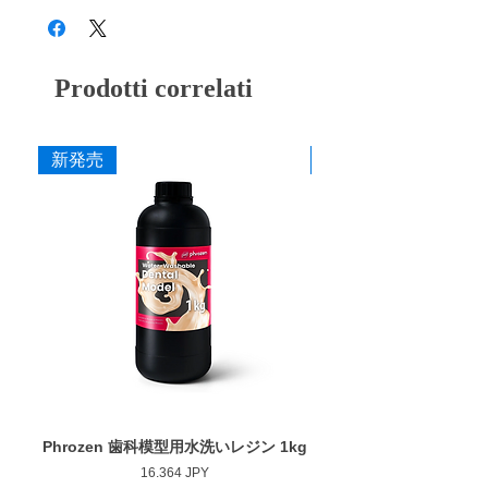
で、対合歯の摩擦量を減らせるという情報が
・H2015 M (中) ブルー
多くの学界や文献とうで発表されていま
・H2015 MF (細) グリーン
す。)
・H2015 F (粗艶) パープル
Prodotti correlati
・H2015 SF (細艶) イエロー
ダイヤが動き、力強く柔らかい切削を実現
ダイヤが遠心力によってゴムの表面から突出
作業部径φ : 20.0mm
することで、削る効率が上がります。また、
新発売
新発売
作業部厚さ : 1.5mm
ダイヤが受けた衝撃をゴムが吸収すること
最大回転数 : 10,000rpm
で、クラックのリスクを低減します。
高純度ダイヤを採用した優れた耐久性
何度となく試行錯誤を重ねた結果、純度が高
く高級品である高純度のダイヤを大量充填す
ることによって、高い切削力を実現すること
ができました。
独自の接着技術で実現する耐久性と切削力
通常では接着できないゴムとダイヤを弊社の
特殊処理技術で接着することで、ゴムからダ
イヤが外れにくくなり、他社製品にはない優
Phrozen 歯科模型用水洗いレジン 1kg
Phrozen ジンジバマスク
れた耐久性と切削力を兼ね備えております。
Prezzo
16.364 JPY