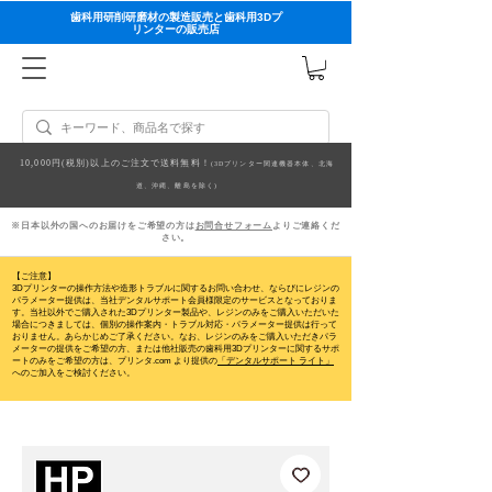
歯科用研削研磨材の製造販売と歯科用3Dプ
リンターの販売店
10,000円(税別)以上のご注文で送料無料！
(3Dプリンター関連機器本体、北海
道、沖縄、離島を除く)
※日本以外の国へのお届けをご希望の方は
お問合せフォーム
よりご連絡くだ
さい。
【ご注意】
3Dプリンターの操作方法や造形トラブルに関するお問い合わせ、ならびにレジンの
パラメーター提供は、当社デンタルサポート会員様限定のサービスとなっておりま
す。当社以外でご購入された3Dプリンター製品や、レジンのみをご購入いただいた
場合につきましては、個別の操作案内・トラブル対応・パラメーター提供は行って
おりません。
あらかじめご了承ください。なお、レジンのみをご購入いただきパラ
メーターの提供をご希望の方、または他社販売の歯科用3Dプリンターに関するサポ
ートのみをご希望の方は、プリンタ.com より提供の
「デンタルサポート ライト」
へのご加入をご検討ください。