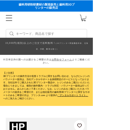
歯科用研削研磨材の製造販売と歯科用3Dプ
リンターの販売店
10,000円(税別)以上のご注文で送料無料！
(3Dプリンター関連機器本体、北海
道、沖縄、離島を除く)
※日本以外の国へのお届けをご希望の方は
お問合せフォーム
よりご連絡くだ
さい。
【ご注意】
3Dプリンターの操作方法や造形トラブルに関するお問い合わせ、ならびにレジンの
パラメーター提供は、当社デンタルサポート会員様限定のサービスとなっておりま
す。当社以外でご購入された3Dプリンター製品や、レジンのみをご購入いただいた
場合につきましては、個別の操作案内・トラブル対応・パラメーター提供は行って
おりません。
あらかじめご了承ください。なお、レジンのみをご購入いただきパラ
メーターの提供をご希望の方、または他社販売の歯科用3Dプリンターに関するサポ
ートのみをご希望の方は、プリンタ.com より提供の
「デンタルサポート ライト」
へのご加入をご検討ください。