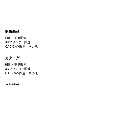
日本製の高い品質
自社工場の職人によりひとつひとつ丁寧に作
り、手に取って品質管理をしています。大量
生産には向かない生産方法ですが患者と技術
者(歯科医師/歯科技工師)のための製品という
取扱商品
信念の上ひとつひとつの品質に妥協をしませ
ん。
研削・研磨関連
3Dプリンター関連
CAD/CAM関連・その他
カタログ
研削・研磨関連
3Dプリンター関連
CAD/CAM関連・その他
会社情報
企業理念
私たちの歩み
​経営陣について
会社概要
​販売店