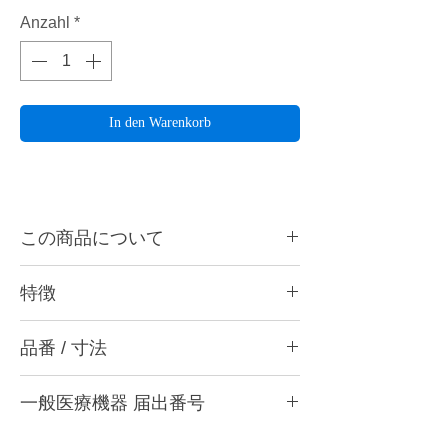
Anzahl
*
In den Warenkorb
この商品について
表層部から中心部までダイヤモンド粒子をゴ
特徴
ムで柔らかく、弊社の特殊処理技術により絶
妙なバランスで接着することで、優れた研削
ナノレベルの研磨が誰にでも
力と芯の最後まで安心して使える耐久性の両
品番 / 寸法
ナノレベルの研磨面では、プラークの付着を
立を実現しました。
抑制して対合歯への影響が非常に少なくなり
・H2015 HC (極粗) ブラック
ます。 そのため、約1秒の接触で素早く、簡
詳細はこちら(ペルーラダイヤ特設サイト)
一般医療機器 届出番号
・H2015 HM (粗) グレー
単に3ステップでナノレベルに仕上げられる
カタログ
・H2015 C (粗) ワインレッド
ように設計しています。(*研磨を行うこと
28B3X10005000006
添付文書
・H2015 MC (中粗) ブラウン