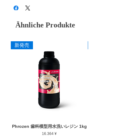
で、対合歯の摩擦量を減らせるという情報が
・H2015 M (中) ブルー
多くの学界や文献とうで発表されていま
・H2015 MF (細) グリーン
す。)
・H2015 F (粗艶) パープル
Ähnliche Produkte
・H2015 SF (細艶) イエロー
ダイヤが動き、力強く柔らかい切削を実現
ダイヤが遠心力によってゴムの表面から突出
作業部径φ : 20.0mm
することで、削る効率が上がります。また、
新発売
新発売
作業部厚さ : 1.5mm
ダイヤが受けた衝撃をゴムが吸収すること
最大回転数 : 10,000rpm
で、クラックのリスクを低減します。
高純度ダイヤを採用した優れた耐久性
何度となく試行錯誤を重ねた結果、純度が高
く高級品である高純度のダイヤを大量充填す
ることによって、高い切削力を実現すること
ができました。
独自の接着技術で実現する耐久性と切削力
通常では接着できないゴムとダイヤを弊社の
特殊処理技術で接着することで、ゴムからダ
イヤが外れにくくなり、他社製品にはない優
Phrozen 歯科模型用水洗いレジン 1kg
Phrozen ジンジバマスク
れた耐久性と切削力を兼ね備えております。
Preis
16.364 ¥