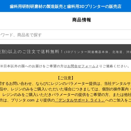
歯科用研削研磨材の製造販売と歯科用3Dプリンターの販売店
商品情報
円(税別)以上のご注文で送料無料！
(3Dプリンター関連機器本体、北海道、沖
※日本以外の国へのお届けをご希望の方は
お問合せフォーム
よりご連絡ください。
【ご注意】
関するお問い合わせ、ならびにレジンのパラメーター提供は、当社デンタル
製品や、レジンのみをご購入いただいた場合につきましては、個別の操作案内
、レジンのみをご購入いただきパラメーターの提供をご希望の方、または他社
は、プリンタ.com より提供の
「デンタルサポート ライト」
へのご加入を