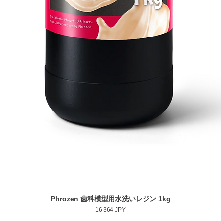
Phrozen 歯科模型用水洗いレジン 1kg
Aperçu rapide
Prix
16 364 JPY