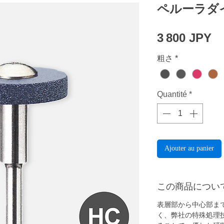
ペルーラダイヤ
Pr
3 800 JPY
粗さ
*
Quantité
*
Ajouter au panier
この商品につい
表層部から中心部ま
く、弊社の特殊処理