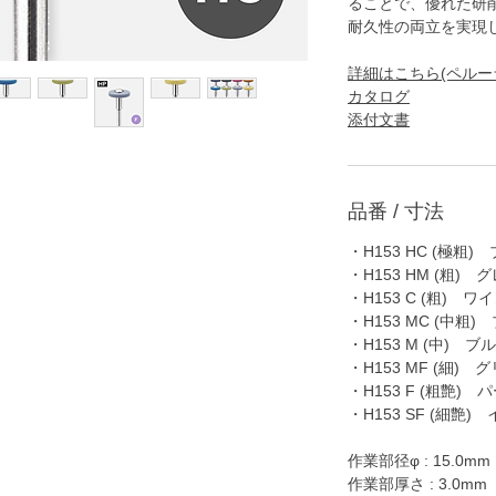
ることで、優れた研
耐久性の両立を実現
詳細はこちら(ペルー
カタログ
添付文書
品番 / 寸法
・H153 HC (極粗)
・H153 HM (粗) 
・H153 C (粗) 
・H153 MC (中粗
・H153 M (中) ブ
・H153 MF (細) 
・H153 F (粗艶) 
・H153 SF (細艶)
作業部径φ : 15.0mm
作業部厚さ : 3.0mm