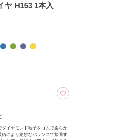
 H153 1本入
ix
て
でダイヤモンド粒子をゴムで柔らか
技術により絶妙なバランスで接着す