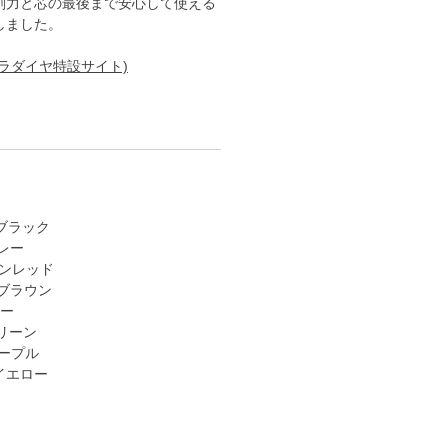
削力と芯の最後まで安心して使える
しました。
ラダイヤ特設サイト)
 ブラック
グレー
ワインレッド
) ブラウン
ルー
グリーン
パープル
 イエロー