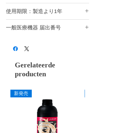
●
造形後は洗浄をして二次硬化をする必要が
こちらのページで洗浄方法を紹介していま
あります。
使用期限：製造より1年
す。
●
成分が分離しますので、必ずボトルをよく
https://www.xn--5ck4bxctb.com/support-
振って攪拌してからご使用ください。
使用期限は製造より1年に設定。
startguide
●
一般医療機器 届出番号
レジンタンクに充填してしばらく経ったレ
紫外線よる硬化反応が高くいため、開封後は
ジンはご使用前には必ず画用紙等を使って撹
できるだけ早くにお使いいただき、造形時以
28B3X10005000081
拌してください。
外はプリンターのカバーを必ず閉めてくださ
●
成分が混ざり造形不備が発生しますので、
い。
他種のレジンを充填したことのあるレジンタ
ンクは絶対に使用しないようにしてくださ
Gerelateerde
い。
●
使用時には目や皮膚に付かないよう十分ご
producten
注意ください。
●
ニトリルグローブ、ゴーグルを着用してご
使用ください。
新発売
新発売
●
必ず換気をしてご使用ください。
●
高温多湿を避け冷暗所(10～25℃)で保管し
てください。
●
廃棄時は各自治体の定める方法に従って処
理してください。