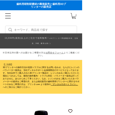
歯科用研削研磨材の製造販売と歯科用3Dプ
リンターの販売店
10,000円(税別)以上のご注文で送料無料！
(3Dプリンター関連機器本体、北海
道、沖縄、離島を除く)
※日本以外の国へのお届けをご希望の方は
お問合せフォーム
よりご連絡くだ
さい。
【ご注意】
3Dプリンターの操作方法や造形トラブルに関するお問い合わせ、ならびにレジンの
パラメーター提供は、当社デンタルサポート会員様限定のサービスとなっておりま
す。当社以外でご購入された3Dプリンター製品や、レジンのみをご購入いただいた
場合につきましては、個別の操作案内・トラブル対応・パラメーター提供は行って
おりません。
あらかじめご了承ください。なお、レジンのみをご購入いただきパラ
メーターの提供をご希望の方、または他社販売の歯科用3Dプリンターに関するサポ
ートのみをご希望の方は、プリンタ.com より提供の
「デンタルサポート ライト」
へのご加入をご検討ください。