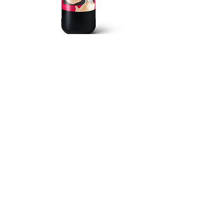
Phrozen 歯科模型用水洗いレジン 1kg
Phrozen ジンジバマスク
Prijs
JP¥ 16.364
取扱商品
研削・研磨関連
3Dプリンター関連
CAD/CAM関連・その他
カタログ
研削・研磨関連
3Dプリンター関連