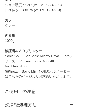
ショア硬度：92D (ASTM D 2240-05)
曲げ強さ：39MPa (ASTM D 790-10)
カラー
グレー
内容量
1000g
検証済み３Ｄプリンター
Sonic CS+、SonSonic Mighty Revo、Fotoシ
リーズ 、Phrozen Sonic Mini 4K、
Nextdent5100
※Phrozen Sonic Mini 4K用のパラメーター
は
こちらのページ
よりお求めいただけます。
ご使用上の注意
●
本商品は光造形3Dプリンター用のレジンで
洗浄/後処理方法
す。