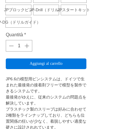
JPブロックピン
JP-Drill（ドリル）
JPスタートキット
P-DG（ドリルガイド）
Quantità
*
Aggiungi al carrello
JP6.6の模型用ピンシステムは、ドイツで生
まれた最後発の接着剤フリーで模型を製作で
きるシステムです。
最後発がゆえに、従来のシステムの問題点を
解決しています。
プラスチック製のスリーブは好みに合わせて
2種類をラインナップしており、どちらも位
置関係の狂いが少なく、着脱しやすい適度な
硬さに設計されれています。