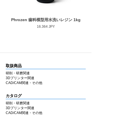
Phrozen 歯科模型用水洗いレジン 1kg
Phrozen ジンジバマスク
Prezzo
16.364 JPY
取扱商品
研削・研磨関連
3Dプリンター関連
CAD/CAM関連・その他
カタログ
研削・研磨関連
3Dプリンター関連
CAD/CAM関連・その他
会社情報