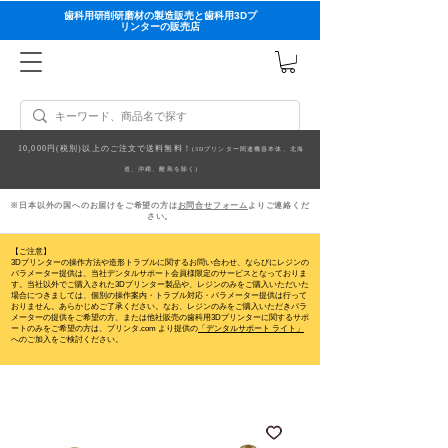
歯科用研削研磨材の製造販売と歯科用3Dプ
リンターの販売店
10,000円(税別)以上のご注文で送料無料！
(3Dプリンター関連機器本体、北海
道、沖縄、離島を除く)
※日本以外の国へのお届けをご希望の方は
お問合せフォーム
よりご連絡くだ
さい。
【ご注意】
3Dプリンターの操作方法や造形トラブルに関するお問い合わせ、ならびにレジンの
パラメーター提供は、当社デンタルサポート会員様限定のサービスとなっておりま
す。当社以外でご購入された3Dプリンター製品や、レジンのみをご購入いただいた
場合につきましては、個別の操作案内・トラブル対応・パラメーター提供は行って
おりません。
あらかじめご了承ください。なお、レジンのみをご購入いただきパラ
メーターの提供をご希望の方、または他社販売の歯科用3Dプリンターに関するサポ
ートのみをご希望の方は、プリンタ.com より提供の
「デンタルサポート ライト」
へのご加入をご検討ください。