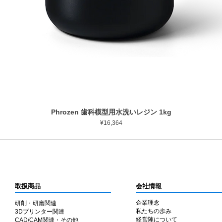
Phrozen 歯科模型用水洗いレジン 1kg
ดูข้อมูลด่วน
ราคา
¥16,364
取扱商品
会社情報
企業理念
研削・研磨関連
私たちの歩み
3Dプリンター関連
​経営陣について
CAD/CAM関連・その他