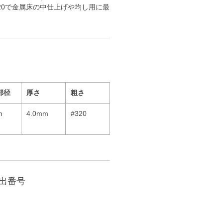
20で金属床の中仕上げや均し用に最
部径
厚さ
粗さ
m
4.0mm
#320
届出番号