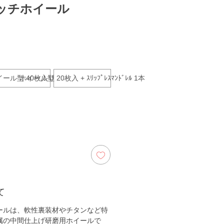
ッチホイール
イール型 40枚入り
ホイール型 20枚入 + ｽﾘｯﾌﾟﾚｽﾏﾝﾄﾞﾚﾙ 1本
て
ールは、軟性裏装材やチタンなど特
属の中間仕上げ研磨用ホイールで