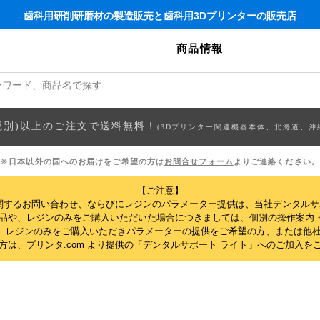
歯科用研削研磨材の製造販売と歯科用3Dプリンターの販売店
商品情報
円(税別)以上のご注文で送料無料！
(3Dプリンター関連機器本体、北海道、沖
※日本以外の国へのお届けをご希望の方は
お問合せフォーム
よりご連絡ください。
【ご注意】
関するお問い合わせ、ならびにレジンのパラメーター提供は、当社デンタル
製品や、レジンのみをご購入いただいた場合につきましては、個別の操作案内
、レジンのみをご購入いただきパラメーターの提供をご希望の方、または他社
は、プリンタ.com より提供の
「デンタルサポート ライト」
へのご加入を