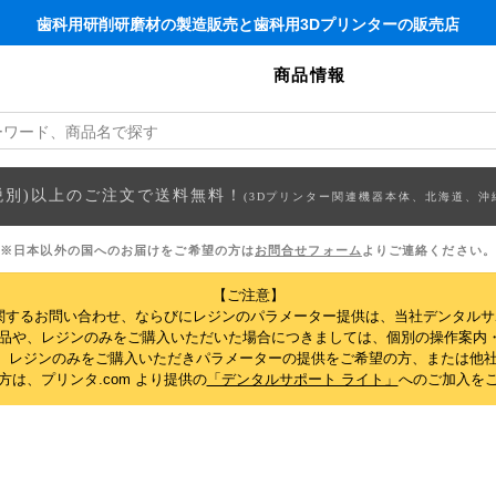
歯科用研削研磨材の製造販売と歯科用3Dプリンターの販売店
商品情報
円(税別)以上のご注文で送料無料！
(3Dプリンター関連機器本体、北海道、沖
※日本以外の国へのお届けをご希望の方は
お問合せフォーム
よりご連絡ください。
【ご注意】
関するお問い合わせ、ならびにレジンのパラメーター提供は、当社デンタル
製品や、レジンのみをご購入いただいた場合につきましては、個別の操作案内
、レジンのみをご購入いただきパラメーターの提供をご希望の方、または他社
は、プリンタ.com より提供の
「デンタルサポート ライト」
へのご加入を