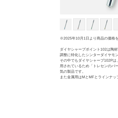
※2025年10月1日より商品の価
ダイヤシャープポイント102は
陶材
調整に特化したシンターダイヤモ
その中でもダイヤシャープ102P
用されているため「トレセンのバ
気の製品です。
また金属用はMとMFとラインナッ