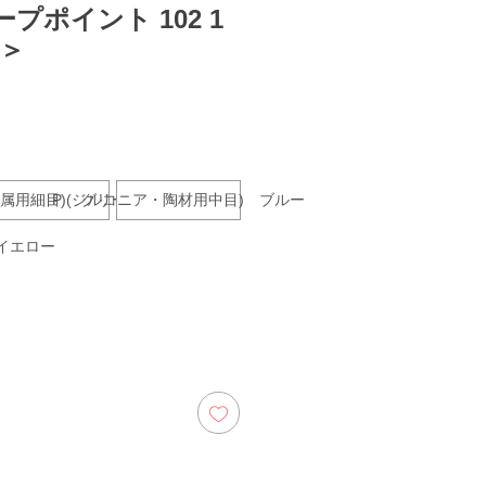
プポイント 102 1
種＞
ijs
(金属用細目) グリーン
P (ジルコニア・陶材用中目) ブルー
 イエロー