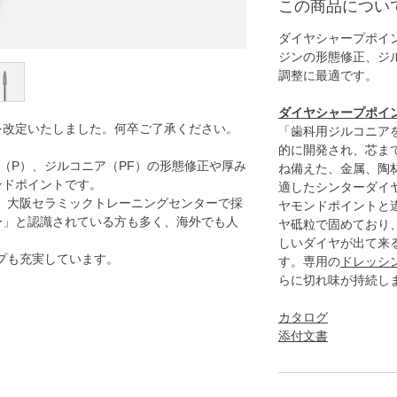
この商品につい
ダイヤシャープポイン
ジンの形態修正
、ジ
調整に最適です。
ダイヤシャープポイ
格を改定いたしました。何卒ご了承ください。
「歯科用ジルコニア
的に開発され、芯ま
（P）、
ジルコニア（PF）の形態修正や厚み
ね備えた、金属、陶
ンドポイントです。
適したシンターダイ
は、大阪セラミックトレーニングセンターで採
ヤモンドポイントと
ー」と認識されている方も多く、海外でも人
ヤ砥粒で固めており
しいダイヤが出て来
プも充実しています。
す。専用の
ドレッシ
らに切れ味が持続し
カタログ
添付文書