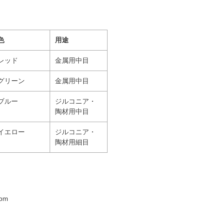
色
用途
レッド
金属用中目
グリーン
金属用中目
ブルー
ジルコニア・
陶材用中目
イエロー
ジルコニア・
陶材用細目
pm