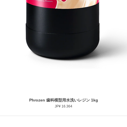
Phrozen 歯科模型用水洗いレジン 1kg
Snel overzicht
Prijs
JP¥ 16.364