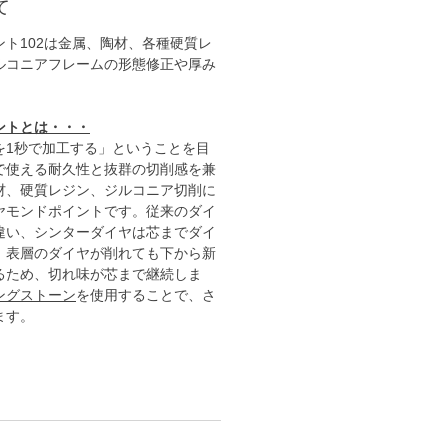
て
ト102は金属、
陶材、各種硬質レ
ルコニアフレームの形態修正や厚み
ントとは・・・
を1秒で加工する」ということを目
で使える耐久性と抜群の切削感を兼
材、硬質レジン、ジルコニア切削に
ヤモンドポイントです。従来のダイ
違い、シンターダイヤは芯までダイ
、表層のダイヤが削れても下から新
るため、切れ味が芯まで継続しま
ングストーン
を使用することで、さ
ます。