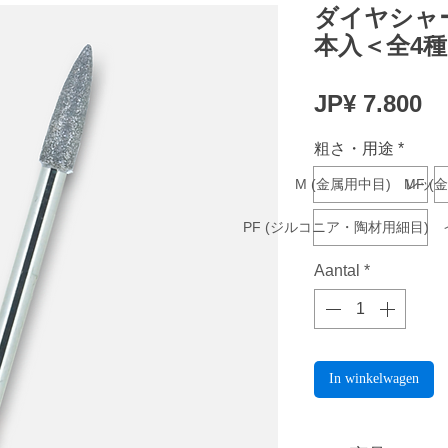
ダイヤシャー
本入＜全4
Pr
JP¥ 7.800
粗さ・用途
*
M (金属用中目) レッド
MF 
PF (ジルコニア・陶材用細目)
Aantal
*
In winkelwagen